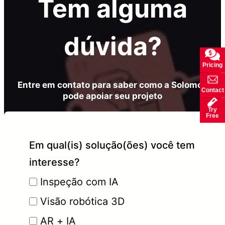
Tem alguma
dúvida?
Pricing
Entre em contato para saber como a Solomon
Contact
pode apoiar seu projeto
Try
Free
Em qual(is) solução(ões) você tem
interesse?
Inspeção com IA
Visão robótica 3D
AR + IA