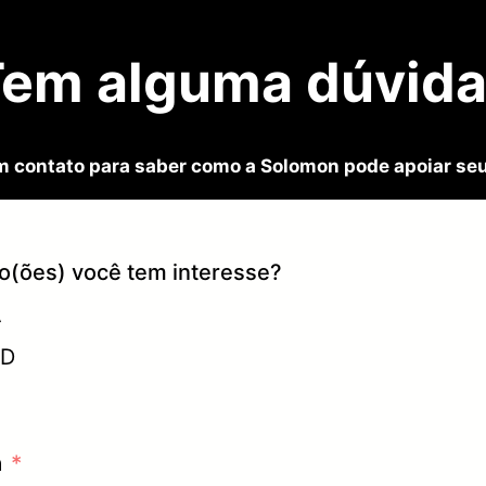
em alguma dúvid
m contato para saber como a Solomon pode apoiar seu
ão(ões) você tem interesse?
A
3D
a