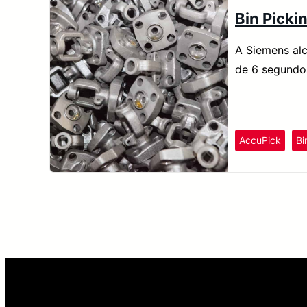
Bin Picki
A Siemens alc
de 6 segundo
AccuPick
Bi