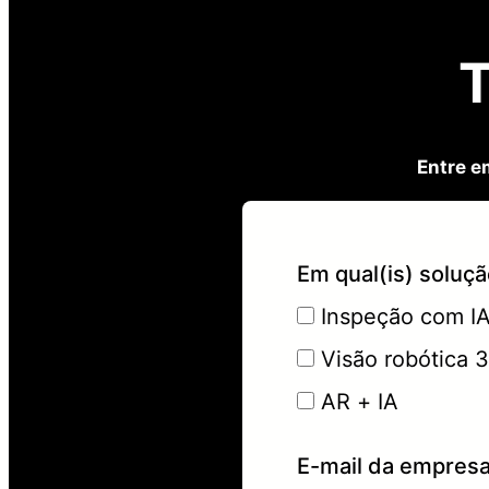
T
Entre e
Em qual(is) soluç
Inspeção com I
Visão robótica 
AR + IA
E-mail da empres