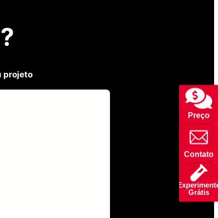
a?
 projeto
Preço
Contato
Experiment
Grátis