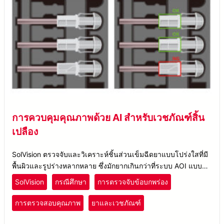
การควบคุมคุณภาพด้วย AI สำหรับเวชภัณฑ์สิ้น
เปลือง
SolVision ตรวจจับและวิเคราะห์ชิ้นส่วนเข็มฉีดยาแบบโปร่งใสที่มี
พื้นผิวและรูปร่างหลากหลาย ซึ่งมักยากเกินกว่าที่ระบบ AOI แบบ
เดิมจะตรวจสอบได้
SolVision
กรณีศึกษา
การตรวจจับข้อบกพร่อง
การตรวจสอบคุณภาพ
ยาและเวชภัณฑ์