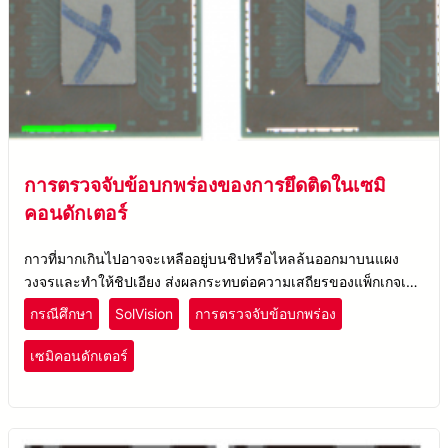
การตรวจจับข้อบกพร่องของการยึดติดในเซมิ
คอนดักเตอร์
กาวที่มากเกินไปอาจจะเหลืออยู่บนชิปหรือไหลล้นออกมาบนแผง
วงจรและทำให้ชิปเอียง ส่งผลกระทบต่อความเสถียรของแพ็กเกจเซ
มิคอนดักเตอร์ทั้งหมด
กรณีศึกษา
SolVision
การตรวจจับข้อบกพร่อง
เซมิคอนดักเตอร์