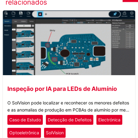
relacionados
de sucesso
Inspeção por IA para LEDs de Alumínio
O SolVision pode localizar e reconhecer os menores defeitos
e as anomalias de produção em PCBAs de alumínio por meio
de processamento de imagens.
Caso de Estudo
Detecção de Defeitos
Electrónica
Optoeletrônica
SolVision