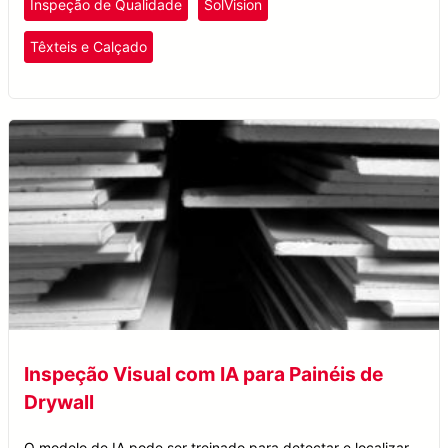
Inspeção de Qualidade
SolVision
Têxteis e Calçado
Inspeção Visual com IA para Painéis de
Drywall
O modelo de IA pode ser treinado para detectar e localizar