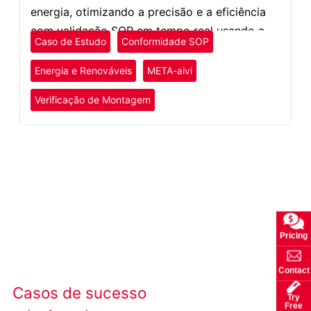
energia, otimizando a precisão e a eficiência
com validação SOP em tempo real usando a
Caso de Estudo
Conformidade SOP
tecnologia AR + IA.
Energia e Renováveis
META-aivi
Verificação de Montagem
Saiba mais SolVision →
Pricing
Contact
Casos de sucesso
Ver todos os casos
Try
Free