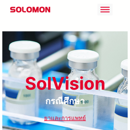
ข้าม
ไป
ยัง
เนื้อหา
SolVision
กรณีศึกษา
ยาและการแพทย์