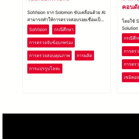
คอนดั
SolVision จาก Solomon ขับเคลื่อนด้วย AI
สามารถทำให้การตรวจสอบรอยเชื่อมเป็น
โดยใช้ S
แบบอัตโนมัติ โดยเรียนรู้รูปร่างและ
Solutio
SolVision
กรณีศึกษา
ลักษณะของรอยเชื่อมจากภาพตัวอย่าง
เล็ก เช่
กรณีศึก
การตรวจจับข้อบกพร่อง
และทำเคร
โมเดล AI
การตรว
การตรวจสอบคุณภาพ
การผลิต
การตร
การแปรรูปโลหะ
เซมิคอน