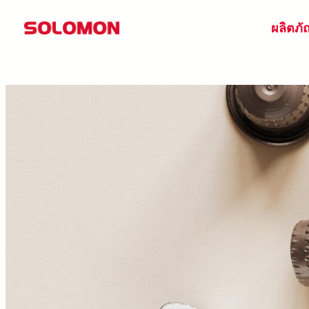
ข้าม
ผลิตภั
ไป
ยัง
เนื้อหา