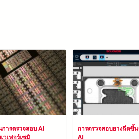
เรียนรู้เพิ่มเติมเกี่ยวกับ SolVision →
ันการตรวจสอบ AI
การตรวจสอบยางฉีดขึ้นร
เวเฟอร์เซมิ
AI