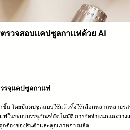
ตรวจสอบแคปซูลกาแฟด้วย AI
รรจุแคปซูลกาแฟ
้น โดยมีแคปซูลแบบใช้แล้วทิ้งให้เลือกหลากหลายรสชาต
าแฟในระบบบรรจุภัณฑ์อัตโนมัติ การจัดจำแนกและวาง
มถูกต้องของสินค้าและคุณภาพการผลิต