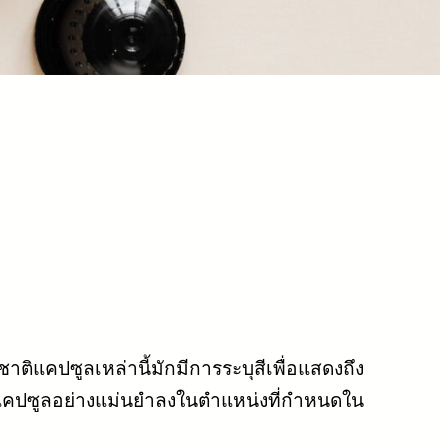
ิแคปซูลเหล่านี้มักมีการระบุสีเพื่อแสดงถึง
แคปซูลอย่างแม่นยำลงในตำแหน่งที่กำหนดใน