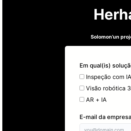
Herha
Solomon’un proje
Em qual(is) soluç
Inspeção com I
Visão robótica 
AR + IA
E-mail da empres