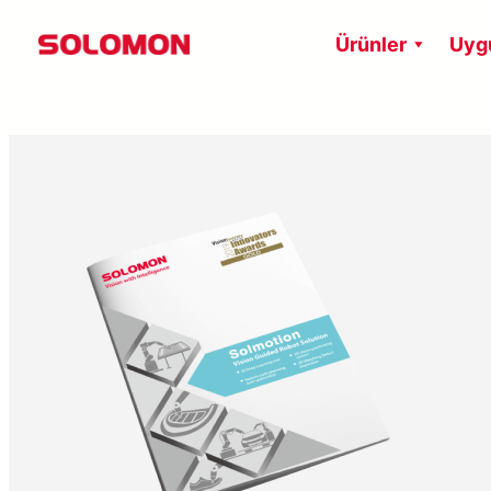
İçeriğe
Ürünler
Uyg
geç