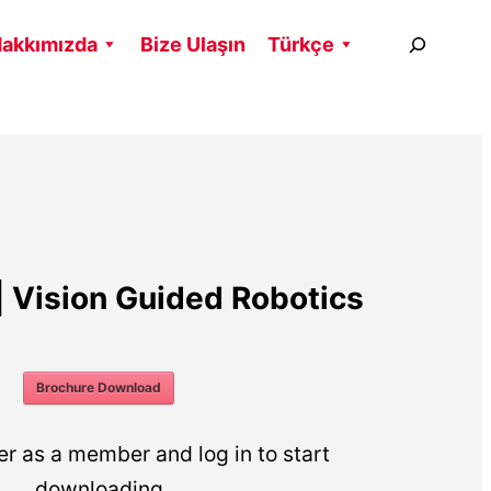
搜
akkımızda
Bize Ulaşın
Türkçe
尋
| Vision Guided Robotics
Brochure Download
er as a member and log in to start
downloading