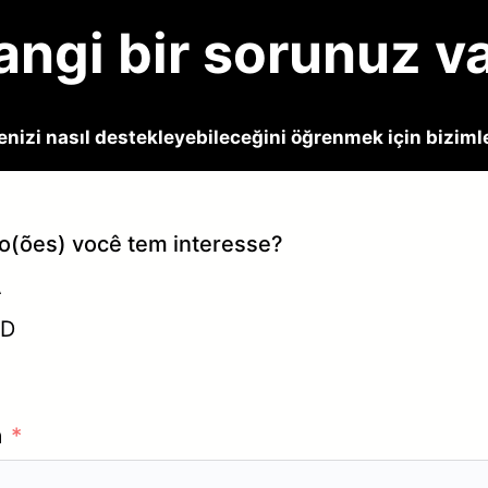
ngi bir sorunuz v
nizi nasıl destekleyebileceğini öğrenmek için bizimle
ão(ões) você tem interesse?
A
3D
a