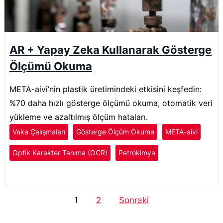
AR + Yapay Zeka Kullanarak Gösterge
Ölçümü Okuma
META-aivi’nin plastik üretimindeki etkisini keşfedin:
%70 daha hızlı gösterge ölçümü okuma, otomatik veri
yükleme ve azaltılmış ölçüm hataları.
Vaka Çalışmaları
Gösterge Ölçüm Okuma
META-aivi
Optik Karakter Tanıma (OCR)
Petrokimya
Plastik ve Kauçuk
Yazı
1
2
Sonraki
sayfalaması