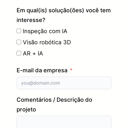
Em qual(is) solução(ões) você tem
interesse?
Inspeção com IA
Visão robótica 3D
AR + IA
E-mail da empresa
Comentários / Descrição do
projeto