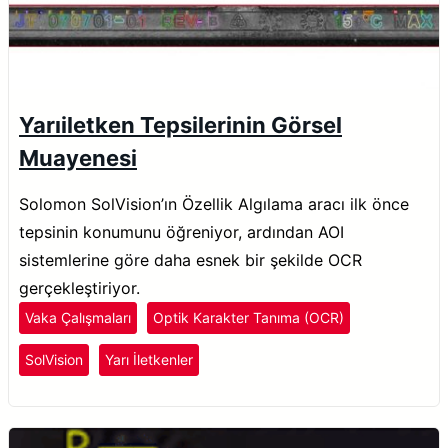
Yarıiletken Tepsilerinin Görsel
Muayenesi
Solomon SolVision’ın Özellik Algılama aracı ilk önce
tepsinin konumunu öğreniyor, ardından AOI
sistemlerine göre daha esnek bir şekilde OCR
gerçekleştiriyor.
Vaka Çalışmaları
Optik Karakter Tanıma (OCR)
SolVision
Yarı İletkenler