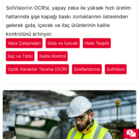
SolVision’ın OCR’si, yapay zeka ile yüksek hızlı üretim
hatlarında şişe kapağı baskı zorluklarının üstesinden
gelerek gıda, içecek ve ilaç ürünlerinin kalite
kontrolünü artırıyor.
Vaka Çalışmaları
Gıda ve İçecek
Hata Tespiti
İlaç ve Tıbbi
Kalite Kontrol
Optik Karakter Tanıma (OCR)
Sınıflandırma
SolVision