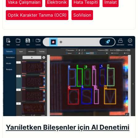
Vaka Çalışmaları
Elektronik
Hata Tespiti
İmalat
Optik Karakter Tanıma (OCR)
SolVision
Yarıiletken Bileşenler için AI Denetimi