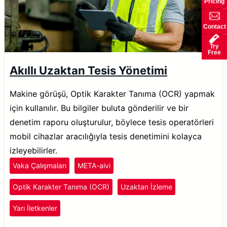
Pricing
Contact
Try
Free
Akıllı Uzaktan Tesis Yönetimi
Makine görüşü, Optik Karakter Tanıma (OCR) yapmak
için kullanılır. Bu bilgiler buluta gönderilir ve bir
denetim raporu oluşturulur, böylece tesis operatörleri
mobil cihazlar aracılığıyla tesis denetimini kolayca
izleyebilirler.
Vaka Çalışmaları
META-aivi
Optik Karakter Tanıma (OCR)
Uzaktan İzleme
Yarı İletkenler