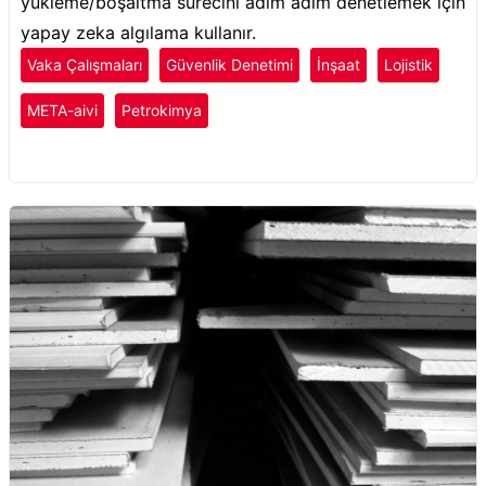
yükleme/boşaltma sürecini adım adım denetlemek için
yapay zeka algılama kullanır.
Vaka Çalışmaları
Güvenlik Denetimi
İnşaat
Lojistik
Plastik ve Kauçuk
META-aivi
Petrokimya
SOP Uyumu