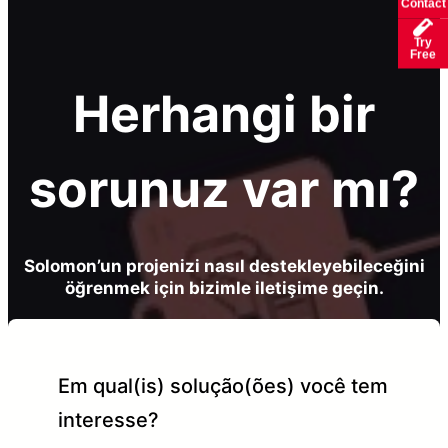
Contact
Try
Free
Herhangi bir
sorunuz var mı?
Solomon’un projenizi nasıl destekleyebileceğini
öğrenmek için bizimle iletişime geçin.
Em qual(is) solução(ões) você tem
interesse?