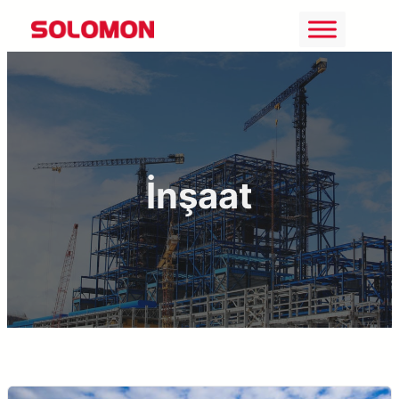
İçeriğe
geç
İnşaat