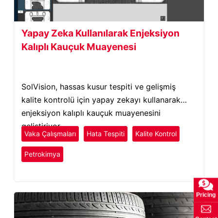
Yapay Zeka Kullanılarak Enjeksiyon
Kalıplı Kauçuk Muayenesi
SolVision, hassas kusur tespiti ve gelişmiş
kalite kontrolü için yapay zekayı kullanarak
enjeksiyon kalıplı kauçuk muayenesini
geliştiriyor.
Vaka Çalışmaları
Hata Tespiti
Kalite Kontrol
Plastik ve Kauçuk
Petrokimya
SolVision
Pricing