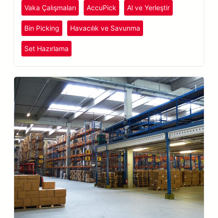
Vaka Çalışmaları
AccuPick
Al ve Yerleştir
Bin Picking
Havacılık ve Savunma
Set Hazırlama