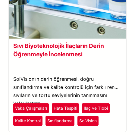
Sıvı Biyoteknolojik İlaçların Derin
Öğrenmeyle İncelenmesi
SolVision’ın derin öğrenmesi, doğru
sınıflandırma ve kalite kontrolü için farklı renkli
sıvıların ve tortu seviyelerinin tanınmasını
kolaylaştırır.
Vaka Çalışmaları
Hata Tespiti
İlaç ve Tıbbi
Kalite Kontrol
Sınıflandırma
SolVision