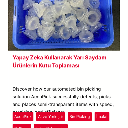
Yapay Zeka Kullanarak Yarı Saydam
Ürünlerin Kutu Toplaması
Discover how our automated bin picking
solution AccuPick successfully detects, picks,
and places semi-transparent items with speed,
precision, and efficiency.
AccuPick
Al ve Yerleştir
Bin Picking
İmalat