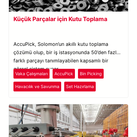
Küçük Parçalar için Kutu Toplama
AccuPick, Solomon’un akıllı kutu toplama
çözümü olup, bir iş istasyonunda 50’den fazla
farklı parçayı tanımlayabilen kapsamlı bir
görsel sistem sunar.
Vaka Çalışmaları
AccuPick
Bin Picking
Havacılık ve Savunma
Set Hazırlama