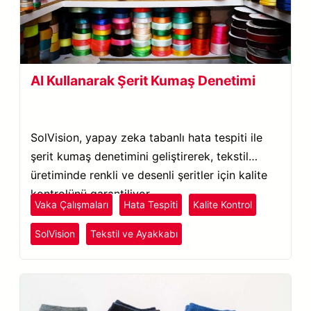
AI Kullanarak Şerit Kumaş Denetimi
SolVision, yapay zeka tabanlı hata tespiti ile
şerit kumaş denetimini geliştirerek, tekstil
üretiminde renkli ve desenli şeritler için kalite
kontrolünü garantiliyor.
Vaka Çalışmaları
Hata Tespiti
Kalite Kontrol
SolVision
Tekstil ve Ayakkabı