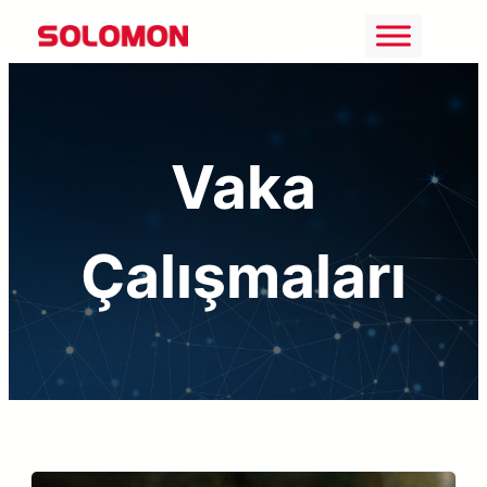
İçeriğe
geç
Vaka
Çalışmaları