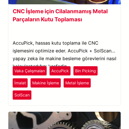
CNC İşleme için Cilalanmamış Metal
Parçaların Kutu Toplaması
AccuPick, hassas kutu toplama ile CNC
işlemesini optimize eder. AccuPick + SolScan’in
yapay zeka ile makine besleme görevlerini nasıl
kolaylaştırdığını keşfedin.
Vaka Çalışmaları
AccuPick
Bin Picking
İmalat
Makine İşleme
Metal İşleme
SolScan