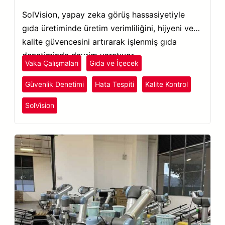
SolVision, yapay zeka görüş hassasiyetiyle
gıda üretiminde üretim verimliliğini, hijyeni ve
kalite güvencesini artırarak işlenmiş gıda
denetiminde devrim yaratıyor.
Vaka Çalışmaları
Gıda ve İçecek
Güvenlik Denetimi
Hata Tespiti
Kalite Kontrol
SolVision