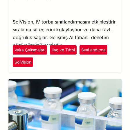
SolVision, IV torba sınıflandırmasını etkinleştirir,
sıralama süreçlerini kolaylaştırır ve daha fazla
doğruluk sağlar. Gelişmiş AI tabanlı denetim
çözümümüzü keşfedin.
Vaka Çalışmaları
İlaç ve Tıbbi
Sınıflandırma
SolVision