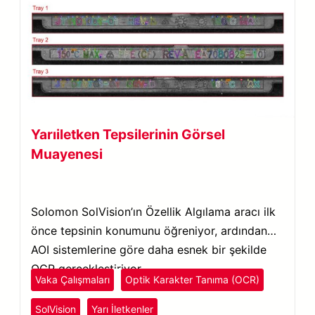
Yarıiletken Tepsilerinin Görsel
Muayenesi
Solomon SolVision’ın Özellik Algılama aracı ilk
önce tepsinin konumunu öğreniyor, ardından
AOI sistemlerine göre daha esnek bir şekilde
OCR gerçekleştiriyor.
Vaka Çalışmaları
Optik Karakter Tanıma (OCR)
SolVision
Yarı İletkenler