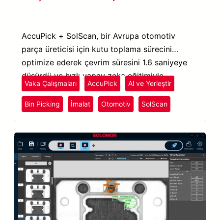
AccuPick + SolScan, bir Avrupa otomotiv
parça üreticisi için kutu toplama sürecini
optimize ederek çevrim süresini 1.6 saniyeye
düşürdü ve hızlı yapay zeka eğitimiyle
Vaka Çalışmaları
AccuPick
Al ve Yerleştir
verimliliği artırdı.
Bin Picking
İmalat
Otomotiv
SolScan