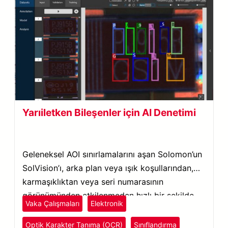
Yarıiletken Bileşenler için AI Denetimi
Geleneksel AOI sınırlamalarını aşan Solomon’un
SolVision’ı, arka plan veya ışık koşullarından,
karmaşıklıktan veya seri numarasının
görünümünden etkilenmeden hızlı bir şekilde
Vaka Çalışmaları
Elektronik
OCR gerçekleştirir.
Optik Karakter Tanıma (OCR)
Sınıflandırma