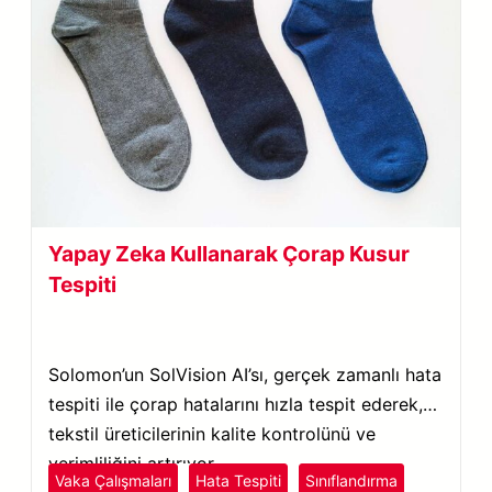
Yapay Zeka Kullanarak Çorap Kusur
Tespiti
Solomon’un SolVision AI’sı, gerçek zamanlı hata
tespiti ile çorap hatalarını hızla tespit ederek,
tekstil üreticilerinin kalite kontrolünü ve
verimliliğini artırıyor.
Vaka Çalışmaları
Hata Tespiti
Sınıflandırma