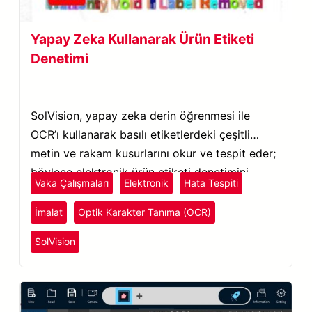
Yapay Zeka Kullanarak Ürün Etiketi
Denetimi
SolVision, yapay zeka derin öğrenmesi ile
OCR’ı kullanarak basılı etiketlerdeki çeşitli
metin ve rakam kusurlarını okur ve tespit eder;
böylece elektronik ürün etiketi denetimini
Vaka Çalışmaları
Elektronik
Hata Tespiti
geliştirir.
İmalat
Optik Karakter Tanıma (OCR)
SolVision