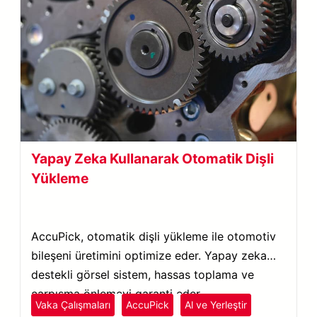
Yapay Zeka Kullanarak Otomatik Dişli
Yükleme
AccuPick, otomatik dişli yükleme ile otomotiv
bileşeni üretimini optimize eder. Yapay zeka
destekli görsel sistem, hassas toplama ve
çarpışma önlemeyi garanti eder.
Vaka Çalışmaları
AccuPick
Al ve Yerleştir