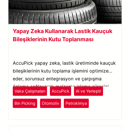
Yapay Zeka Kullanarak Lastik Kauçuk
Bileşiklerinin Kutu Toplanması
AccuPick yapay zeka, lastik üretiminde kauçuk
bileşiklerinin kutu toplama işlemini optimize
eder, sorunsuz entegrasyon ve çarpışma
önleme sağlayarak malzeme işleme sürecini
Vaka Çalışmaları
AccuPick
Al ve Yerleştir
geliştirir.
Bin Picking
Otomotiv
Petrokimya
Plastik ve Kauçuk