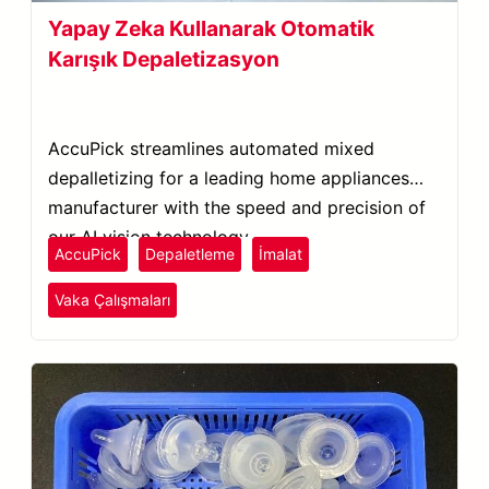
Yapay Zeka Kullanarak Otomatik
Karışık Depaletizasyon
AccuPick streamlines automated mixed
depalletizing for a leading home appliances
manufacturer with the speed and precision of
our AI vision technology.
AccuPick
Depaletleme
İmalat
Vaka Çalışmaları