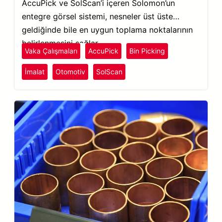
AccuPick ve SolScan’i içeren Solomon’un
entegre görsel sistemi, nesneler üst üste
geldiğinde bile en uygun toplama noktalarının
belirlenmesini sağlar.
Vaka Çalışmaları
AccuPick
Bin Picking
İmalat
Otomotiv
SolScan