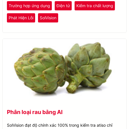
thời gian thực thông qua công nghệ thị giác AI và xử lý hình
Trường hợp ứng dụng
Điện tử
Kiểm tra chất lượng
ảnh tiên tiến.
Phát Hiện Lỗi
SolVision
Phân loại rau bằng AI
SolVision đạt độ chính xác 100% trong kiểm tra atiso chỉ