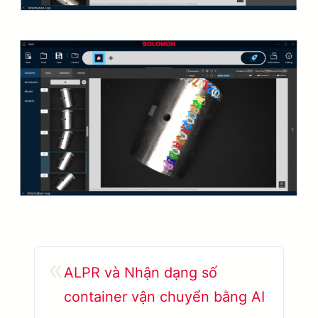
«
ALPR và Nhận dạng số
container vận chuyển bằng AI