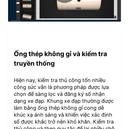
l
a
y
V
Ống thép không gỉ và kiểm tra
i
truyền thống
d
Hiện nay, kiểm tra thủ công tốn nhiều
e
công sức vẫn là phương pháp được lựa
chọn để sàng lọc và đăng ký số nhận
o
dạng xe đạp. Khung xe đạp thường được
làm bằng ống thép không gỉ cong dễ
khúc xạ ánh sáng và khiến việc xác định
số được khắc trở nên khó khăn. Kiểm tra
thủ công và theo quy tắc để lại nhiều chỗ