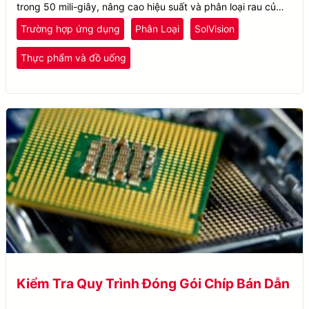
trong 50 mili-giây, nâng cao hiệu suất và phân loại rau củ
bằng AI.
Trường hợp ứng dụng
Phân Loại
SolVision
Thực phẩm và đồ uống
Kiểm Tra Quy Trình Đóng Gói Chíp Bán Dẫn