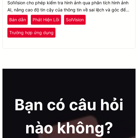
SolVision cho phép kiểm tra hình ảnh qua phân tích hình ảnh
AI, nâng cao độ tin cậy của thông tin về sai lệch và góc để
nhận diện sản phẩm lỗi và sai sót trong quy trình dán chíp.
Bán dẫn
Phát Hiện Lỗi
SolVision
Trường hợp ứng dụng
Bạn có câu hỏi
nào không?