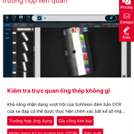
trường hợp liên quan
công
Pricing
Contact
Try
Free
Kiểm tra trực quan ống thép không gỉ
Khả năng nhận dạng vượt trội của SolVision đảm bảo OCR
của xe đạp có thể được thực hiện chính xác bất kể số nhận
dạng trông như thế nào hoặc mức độ khúc xạ ánh sáng.
Trường hợp ứng dụng
Gia công kim loại
Nhận dạng ký tự quang học (OCR)
Sản xuất