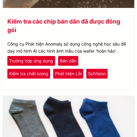
Kiểm tra các chip bán dẫn đã được đóng
gói
Công cụ Phát hiện Anomaly sử dụng công nghệ học sâu để
dạy mô hình AI các hình ảnh mẫu của wafer ‘hoàn hảo’.
Trường hợp ứng dụng
Bán dẫn
Kiểm tra chất lượng
Phát Hiện Lỗi
SolVision