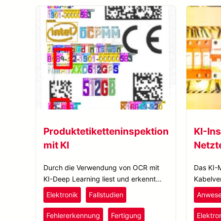
Produktetiketteninspektion
KI-In
mit KI
Netzt
Durch die Verwendung von OCR mit
Das KI-M
KI-Deep Learning liest und erkennt
Kabelve
SolVision verschiedene Text- und
identifi
Elektronik
Fallstudien
Anwese
Zahlenfehler auf gedruckten Etiketten
Produkte
und verbessert die Inspektion von
Fehlererkennung
Fertigung
Elektro