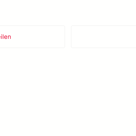
ilen
Mehr erfahren SolVision →