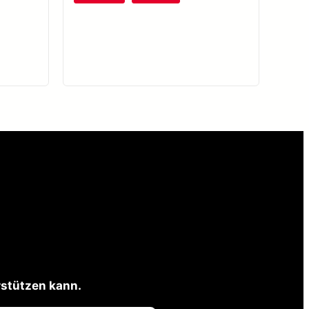
onding-
rstützen kann.