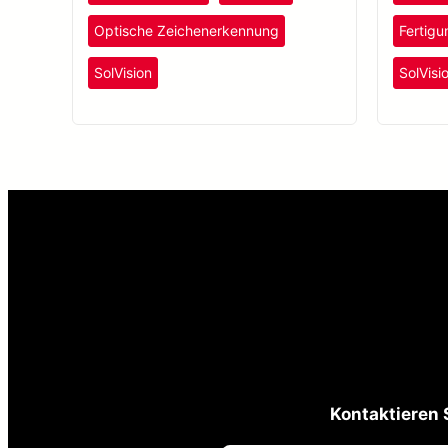
Elektronikprodukten.
Optische Zeichenerkennung
Fertigu
SolVision
SolVisi
Kontaktieren 