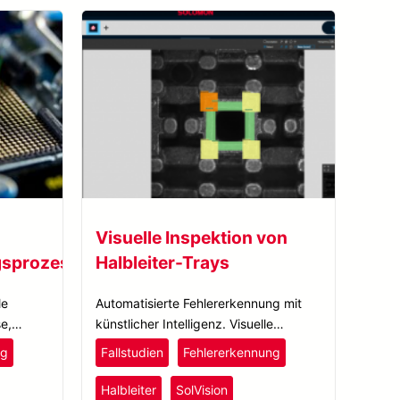
Visuelle Inspektion von
gsprozessen
Halbleiter-Trays
le
Automatisierte Fehlererkennung mit
e,
künstlicher Intelligenz. Visuelle
von
Inspektion von Halbleiter-Trays.
ng
Fallstudien
Fehlererkennung
onen
Halbleiter
SolVision