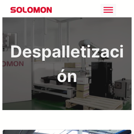
Saltar
al
contenido
Despalletizaci
ón