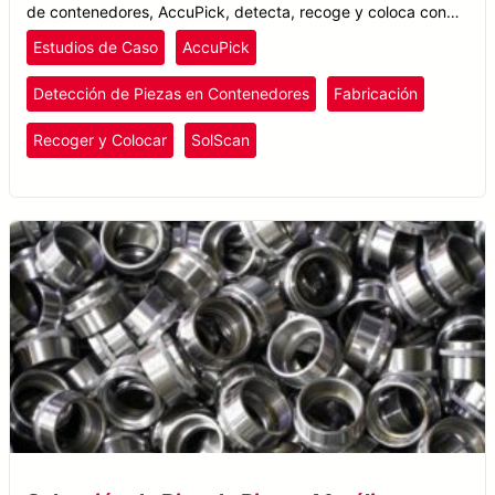
de contenedores, AccuPick, detecta, recoge y coloca con
éxito objetos semitransparentes con rapidez, precisión y
Estudios de Caso
AccuPick
eficiencia.
Detección de Piezas en Contenedores
Fabricación
Recoger y Colocar
SolScan