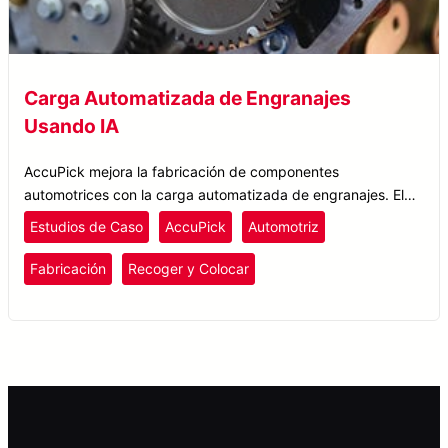
Carga Automatizada de Engranajes
Usando IA
AccuPick mejora la fabricación de componentes
automotrices con la carga automatizada de engranajes. El
sistema de visión impulsado por IA garantiza una selección
Estudios de Caso
AccuPick
Automotriz
precisa y evita colisiones.
Fabricación
Recoger y Colocar