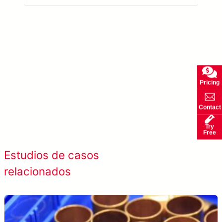
Pricing
Ver más sobre AccuPick →
Contact
Try
Free
Ver todos los
Estudios de casos
estudios de caso
relacionados