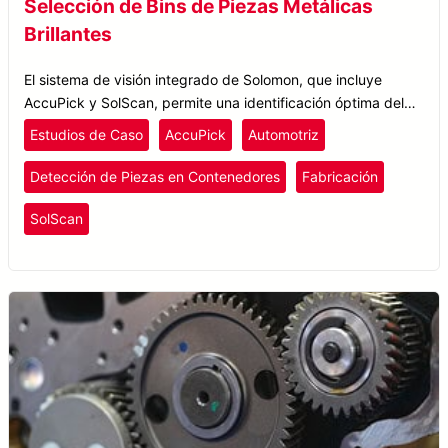
Selección de Bins de Piezas Metálicas
Brillantes
El sistema de visión integrado de Solomon, que incluye
AccuPick y SolScan, permite una identificación óptima del
punto de selección incluso para objetos superpuestos.
Estudios de Caso
AccuPick
Automotriz
Detección de Piezas en Contenedores
Fabricación
SolScan