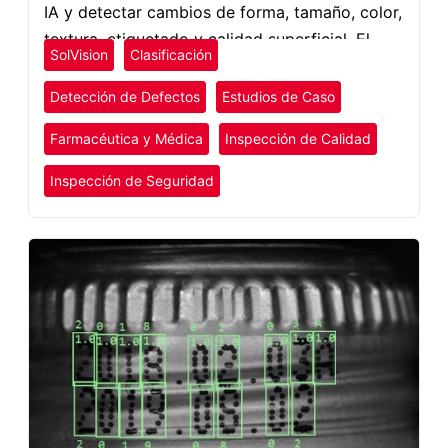
IA y detectar cambios de forma, tamaño, color,
textura, etiquetado y calidad superficial. El
SolVision
Clasificación
sistema redujo la necesidad de realizar
inspecciones manuales y permitió incorporar
Detección de Defectos
Estudios de Caso
nuevos tipos de defectos.
Farmacéutica y Médica
Inspección de Calidad
Inspección de Seguridad