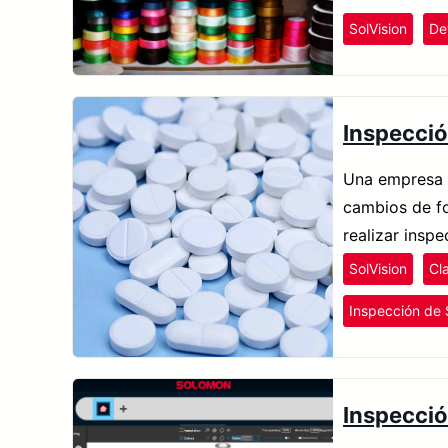
SolVision
De
Inspecció
Una empresa f
cambios de fo
realizar insp
SolVision
Cla
Inspección de
Inspecció