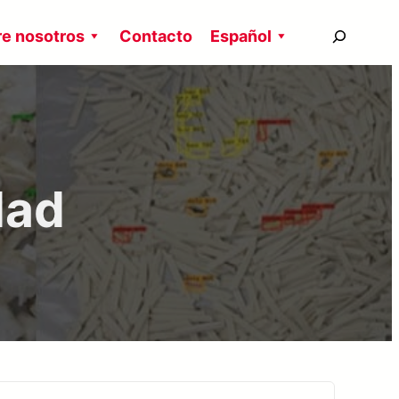
搜
e nosotros
Contacto
Español
尋
dad