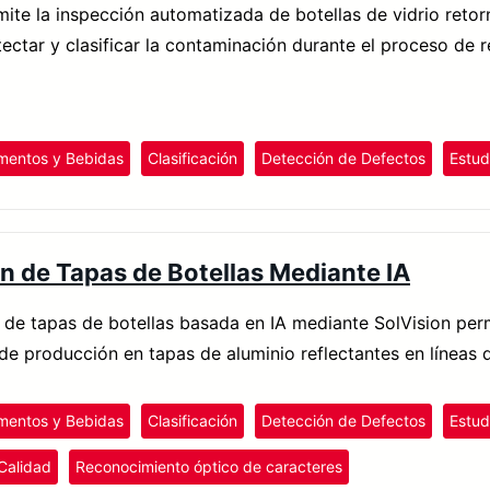
mite la inspección automatizada de botellas de vidrio reto
ectar y clasificar la contaminación durante el proceso de re
imentos y Bebidas
Clasificación
Detección de Defectos
Estud
n de Tapas de Botellas Mediante IA
 de tapas de botellas basada en IA mediante SolVision pe
 de producción en tapas de aluminio reflectantes en líneas 
imentos y Bebidas
Clasificación
Detección de Defectos
Estud
Calidad
Reconocimiento óptico de caracteres