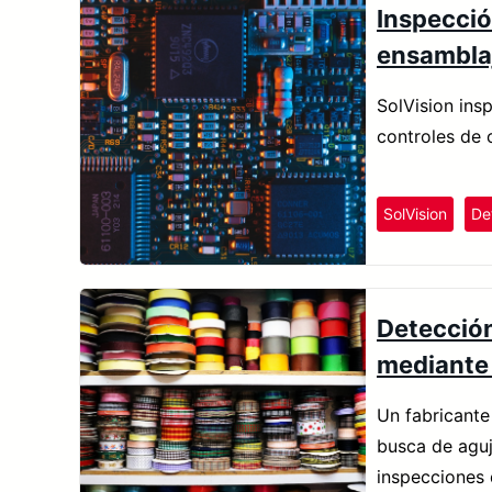
Inspecció
ensambla
SolVision ins
controles de 
SolVision
De
Detección
mediante
Un fabricante 
busca de aguj
inspecciones 