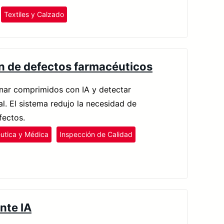
Textiles y Calzado
ón de defectos farmacéuticos
onar comprimidos con IA y detectar
al. El sistema redujo la necesidad de
fectos.
utica y Médica
Inspección de Calidad
nte IA