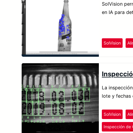
SolVision per
en IA para det
SolVision
Al
Inspecció
La inspección
lote y fechas
SolVision
Al
Inspección de 