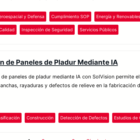
eroespacial y Defensa
Cumplimiento SOP
Energía y Renovable
Calidad
Inspección de Seguridad
Servicios Públicos
n de Paneles de Pladur Mediante IA
 de paneles de pladur mediante IA con SolVision permite el
nchas, rayaduras y defectos de relieve en la fabricación 
sificación
Construcción
Detección de Defectos
Estudios de