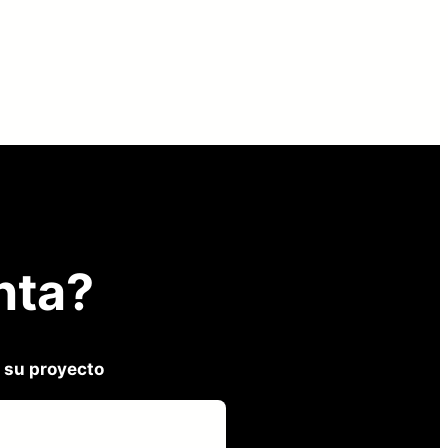
nta?
 su proyecto