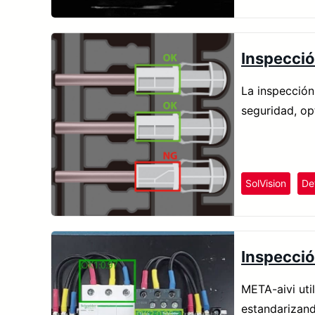
Inspecció
La inspección
seguridad, op
SolVision
De
Inspecció
META-aivi uti
estandarizand