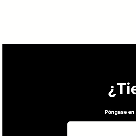
Paginación
de
entradas
¿Ti
Póngase en 