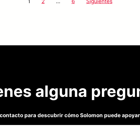
1
2
…
6
Siguientes
enes alguna pregu
contacto para descubrir cómo Solomon puede apoyar