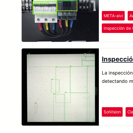
META-aivi
A
Inspección de 
Inspecció
La inspección
detectando ma
SolVision
Cla