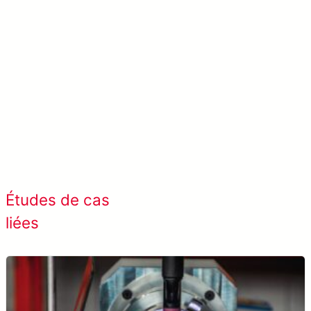
En savoir plusSolVision →
Afficher tous les cas de
Études de cas
succès
liées