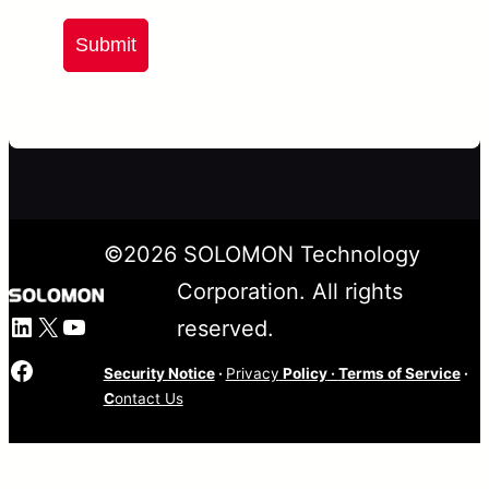
Submit
©
2026
SOLOMON Technology
Corporation. All rights
LinkedIn
X
YouTube
reserved.
Facebook
Security Notice
·
Privacy
Policy
·
Terms of Service
·
C
ontact Us