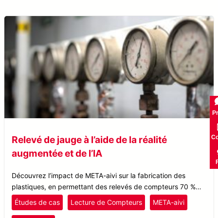
Pr
Co
Relevé de jauge à l’aide de la réalité
augmentée et de l’IA
Découvrez l’impact de META-aivi sur la fabrication des
plastiques, en permettant des relevés de compteurs 70 %
plus rapides, des téléchargements de données automatisés
Études de cas
Lecture de Compteurs
META-aivi
et des erreurs de lecture de compteurs réduites.