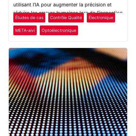
utilisant l’IA pour augmenter la précision et
réduire les erreurs humaines lors de l’inspection
Études de cas
Contrôle Qualité
Électronique
des soudures.
META-aivi
Optoélectronique