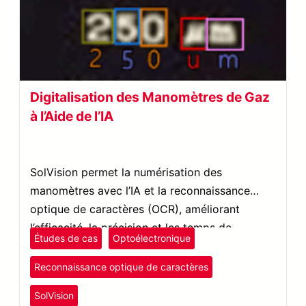
Digitalisation des Manomètres de Gaz
à l’Aide de l’IA
SolVision permet la numérisation des
manomètres avec l’IA et la reconnaissance
optique de caractères (OCR), améliorant
l’efficacité, la précision et les temps de
Études de cas
Optoélectronique
réponse dans les processus d’optélectronique
et de surveillance des gaz.
Reconnaissance optique de caractères
SolVision