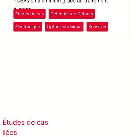
PCBAs en aluminium grâce au traitement
d’image.
Études de cas
Détection de Défauts
Électronique
Optoélectronique
SolVision
En savoir plus META-aivi →
Afficher tous les cas de
Études de cas
succès
liées