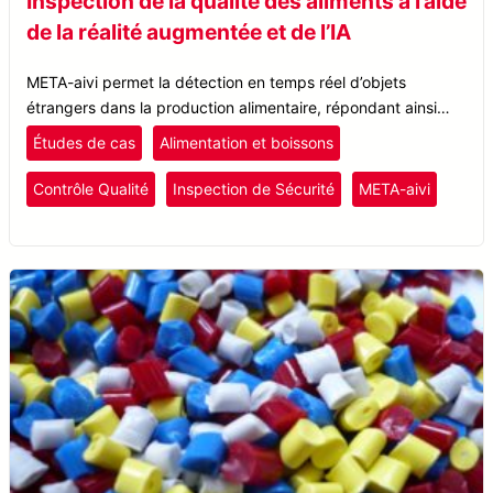
Inspection de la qualité des aliments à l’aide
de la réalité augmentée et de l’IA
META-aivi permet la détection en temps réel d’objets
étrangers dans la production alimentaire, répondant ainsi
aux défis associés à l’inspection manuelle tels que la fatigue
Études de cas
Alimentation et boissons
des travailleurs et le risque d’erreur humaine.
Contrôle Qualité
Inspection de Sécurité
META-aivi