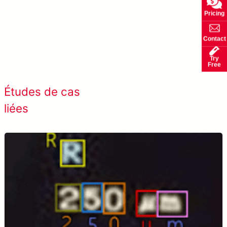
Pricing
En savoir plusSolVision →
Contact
Try
Free
Afficher tous les cas de
Études de cas
succès
liées