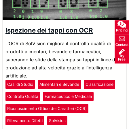
Ispezione dei tappi con OCR
Pricing
L’OCR di SolVision migliora il controllo qualità di
Contact
prodotti alimentari, bevande e farmaceutici,
Try
superando le sfide della stampa su tappi in linee di
Free
produzione ad alta velocità grazie all’intelligenza
artificiale.
Casi di Studio
Alimentari e Bevande
Classificazione
Controllo Qualità
Farmaceutico e Medicale
Riconoscimento Ottico dei Caratteri (OCR)
Rilevamento Difetti
SolVision