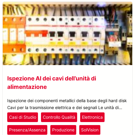
Ispezione AI dei cavi dell’unità di
alimentazione
Ispezione dei componenti metallici della base degli hard disk
Cavi per la trasmissione elettrica e dei segnali Le unità di
alimentazione (PSU) come i raddrizzatori, gli inverter e i
Casi di Studio
Controllo Qualità
Elettronica
trasformatori vengono utilizzate per convertire l’energia
elettrica da una sorgente verso un altro dispositivo. Sono
Presenza/Assenza
Produzione
SolVision