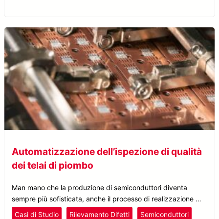
composte da diversi elementi, tra cui controlli, regolatori e
circuiti ausiliari, […]
Automatizzazione dell’ispezione di qualità
dei telai di piombo
Man mano che la produzione di semiconduttori diventa
sempre più sofisticata, anche il processo di realizzazione dei
telai di piombo deve migliorare in termini di precisione e resa.
Casi di Studio
Rilevamento Difetti
Semiconduttori