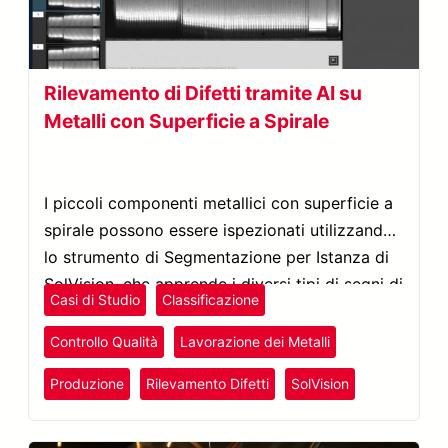
Rilevamento di Difetti tramite AI su
Metalli con Superficie a Spirale
I piccoli componenti metallici con superficie a
spirale possono essere ispezionati utilizzando
lo strumento di Segmentazione per Istanza di
SolVision, che apprende i diversi tipi di segni di
Casi di Studio
Classificazione
taglio o difetti da urti da immagini campione,
per poi costruire un modello AI capace di
Controllo Qualità
Lavorazione dei Metalli
riconoscere questi difetti sottili.
Produzione
Rilevamento Difetti
SolVision