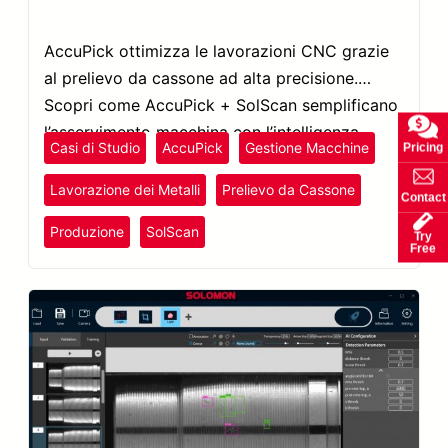
AccuPick ottimizza le lavorazioni CNC grazie
al prelievo da cassone ad alta precisione.
Scopri come AccuPick + SolScan semplificano
l’asservimento macchina con l’intelligenza
Casi di Studio
AccuPick
Gestione Macchine
Pricing
artificiale.
Lavorazione dei Metalli
Prelievo da Cassone
Contact
Produzione
SolScan
Try
Free