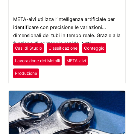
META-aivi utilizza l’intelligenza artificiale per
identificare con precisione le variazioni
dimensionali dei tubi in tempo reale. Grazie alla
funzione di conteggio rapido, tutti i
Casi di Studio
Classificazione
Conteggio
componenti vengono classificati e contati in
pochi secondi.
Lavorazione dei Metalli
META-aivi
Produzione