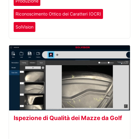
Produzione
Riconoscimento Ottico dei Caratteri (OCR)
SolVision
Ispezione di Qualità dei Mazze da Golf