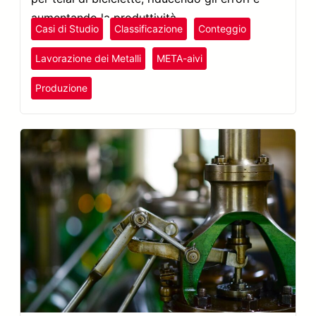
aumentando la produttività.
Casi di Studio
Classificazione
Conteggio
Lavorazione dei Metalli
META-aivi
Produzione