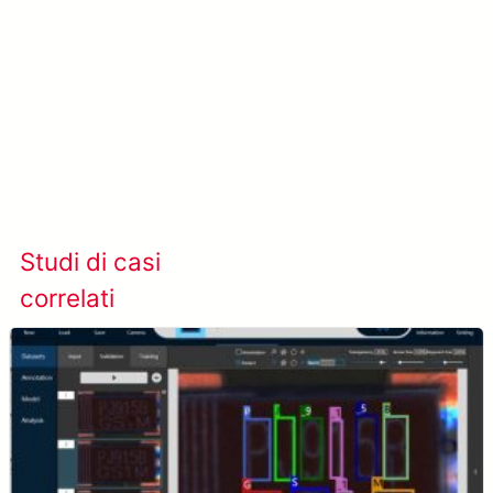
Scopri di più su SolVision →
Studi di casi
Visualizza tutti i casi
correlati
studio