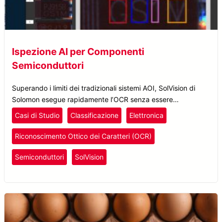
Ispezione AI per Componenti
Semiconduttori
Superando i limiti dei tradizionali sistemi AOI, SolVision di
Solomon esegue rapidamente l’OCR senza essere
influenzato da condizioni di sfondo o illuminazione,
Casi di Studio
Classificazione
Elettronica
complessità o aspetto del numero di serie.
Riconoscimento Ottico dei Caratteri (OCR)
Semiconduttori
SolVision