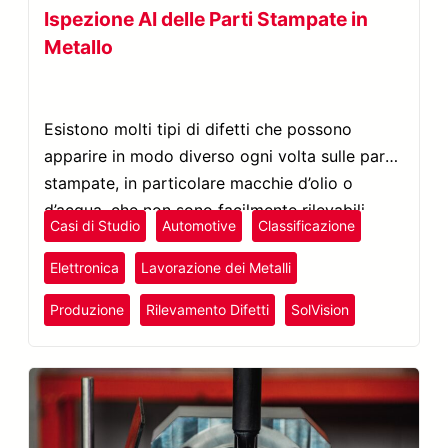
Ispezione AI delle Parti Stampate in
Metallo
Esistono molti tipi di difetti che possono
apparire in modo diverso ogni volta sulle parti
stampate, in particolare macchie d’olio o
d’acqua, che non sono facilmente rilevabili.
Casi di Studio
Automotive
Classificazione
Elettronica
Lavorazione dei Metalli
Produzione
Rilevamento Difetti
SolVision