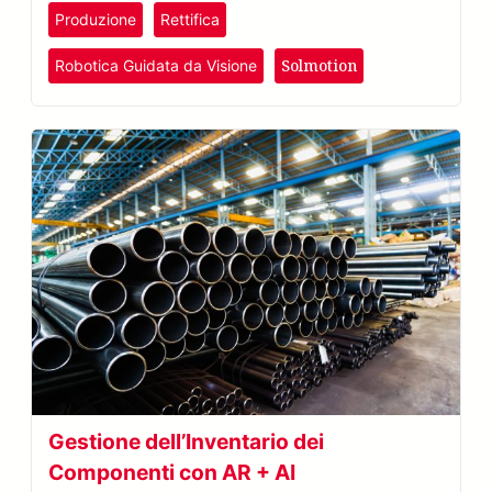
Produzione
Rettifica
Solmotion
Robotica Guidata da Visione
Gestione dell’Inventario dei
Componenti con AR + AI