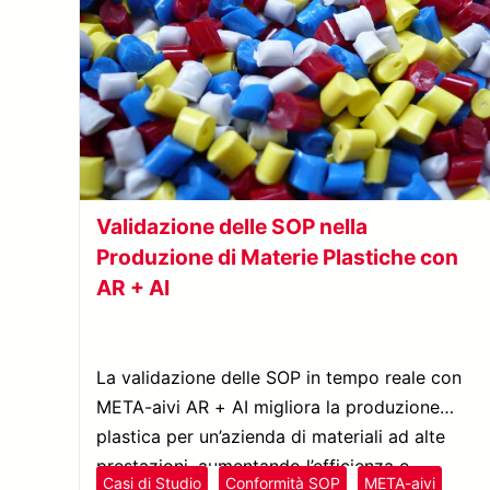
Validazione delle SOP nella
Produzione di Materie Plastiche con
AR + AI
La validazione delle SOP in tempo reale con
META-aivi AR + AI migliora la produzione
plastica per un’azienda di materiali ad alte
prestazioni, aumentando l’efficienza e
Casi di Studio
Conformità SOP
META-aivi