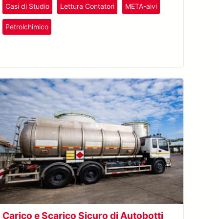
Casi di Studio
Lettura Contatori
META-aivi
Plastica e Gomma
Petrolchimico
Riconoscimento Ottico dei Caratteri (OCR)
Carico e Scarico Sicuro di Autobotti