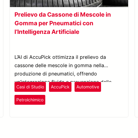
Prelievo da Cassone di Mescole in
Gomma per Pneumatici con
l’Intelligenza Artificiale
L’AI di AccuPick ottimizza il prelievo da
cassone delle mescole in gomma nella
produzione di pneumatici, offrendo
un’integrazione fluida e prevenzione delle
Casi di Studio
AccuPick
Automotive
collisioni per una gestione dei materiali più
Plastica e Gomma
efficiente.
Petrolchimico
Pick and Place
Prelievo da Cassone