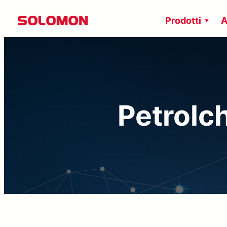
Vai
Prodotti
A
al
contenuto
Petrolc