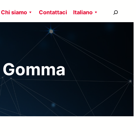
搜
Chi siamo
Contattaci
Italiano
尋
 e Gomma