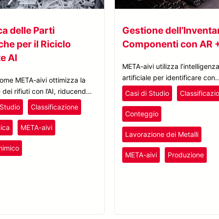
ca delle Parti
Gestione dell’Inventar
che per il Riciclo
Componenti con AR +
e AI
META-aivi utilizza l’intelligenz
artificiale per identificare con
ome META-aivi ottimizza la
precisione le variazioni dimens
dei rifiuti con l’AI, riducendo
Casi di Studio
Classificazi
dei tubi in tempo reale. Grazie 
ri e prevenendo la
 Studio
Classificazione
funzione di conteggio rapido, t
azione, migliorando al
Conteggio
componenti vengono classifica
 l’efficienza del riciclo delle
nica
META-aivi
contati in pochi secondi.
Lavorazione dei Metalli
stiche.
Plastica e Gomma
himico
META-aivi
Produzione
duttori