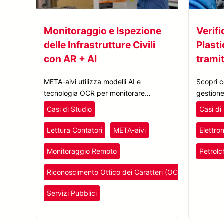
Monitoraggio e Ispezione
Verifi
delle Infrastrutture Civili
Plasti
con AR + AI
tramit
META-aivi utilizza modelli AI e
Scopri c
tecnologia OCR per monitorare
gestione 
costantemente gli indicatori e le spie
gli erro
Casi di Studio
Casi di
luminose, assicurando il
contamin
funzionamento corretto e sicuro della
contempo
Lettura Contatori
META-aivi
Elettro
stazione di pompaggio.
parti pla
Monitoraggio Remoto
Petrolc
Semicon
Riconoscimento Ottico dei Caratteri (OCR)
Servizi Pubblici