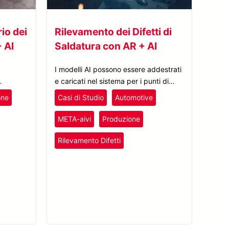
io dei
Rilevamento dei Difetti di
 AI
Saldatura con AR + AI
a
I modelli AI possono essere addestrati
e caricati nel sistema per i punti di
ionali
saldatura qualificati. Questo consente
one
Casi di Studio
Automotive
alla
l’ispezione AI delle saldature tramite
utti i
occhiali AR o tablet per identificare
META-aivi
Produzione
ti e
rapidamente i difetti.
Rilevamento Difetti