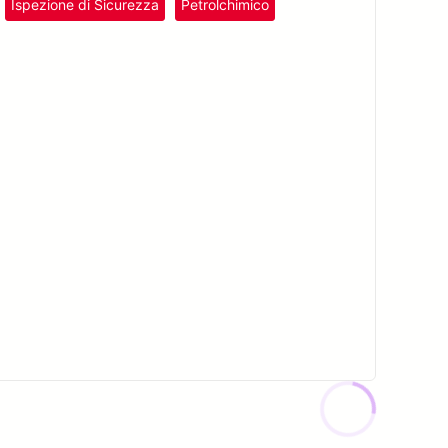
Ispezione di Sicurezza
Petrolchimico
Plastica e Gomma
Riconoscimento Ottico dei Caratteri (OCR)
SolVision