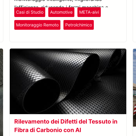
l’efficienza, riducendo i fermi macchina e
Casi di Studio
Automotive
META-aivi
abbattendo i costi.
Monitoraggio Remoto
Petrolchimico
Plastica e Gomma
Rilevamento dei Difetti del Tessuto in
Fibra di Carbonio con AI