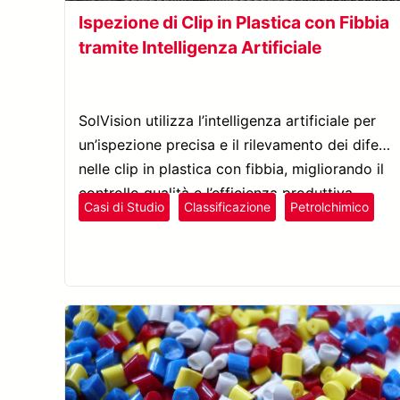
Ispezione di Clip in Plastica con Fibbia
tramite Intelligenza Artificiale
SolVision utilizza l’intelligenza artificiale per
un’ispezione precisa e il rilevamento dei difetti
nelle clip in plastica con fibbia, migliorando il
controllo qualità e l’efficienza produttiva.
Casi di Studio
Classificazione
Petrolchimico
Plastica e Gomma
Rilevamento Difetti
SolVision
Tessile e Calzature