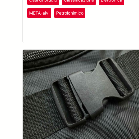
plastiche.
Plastica e Gomma
META-aivi
Petrolchimico
Semiconduttori