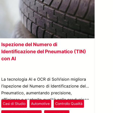
Ispezione del Numero di
Identificazione del Pneumatico (TIN)
con AI
La tecnologia AI e OCR di SolVision migliora
l’ispezione del Numero di Identificazione del
Pneumatico, aumentando precisione,
efficienza e controllo qualità nella produzione
Casi di Studio
Automotive
Controllo Qualità
di pneumatici.