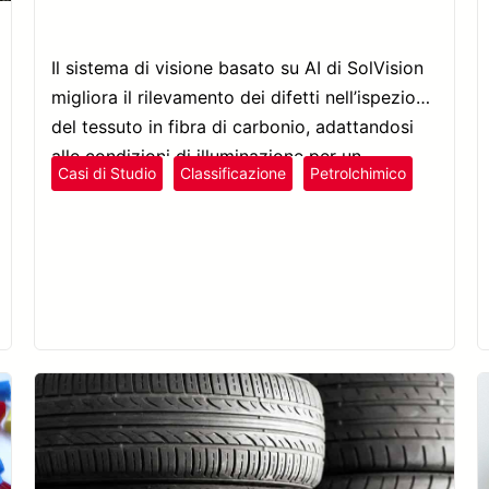
Il sistema di visione basato su AI di SolVision
migliora il rilevamento dei difetti nell’ispezione
del tessuto in fibra di carbonio, adattandosi
alle condizioni di illuminazione per un
Casi di Studio
Classificazione
Petrolchimico
controllo qualità ottimizzato.
Plastica e Gomma
Rilevamento Difetti
SolVision