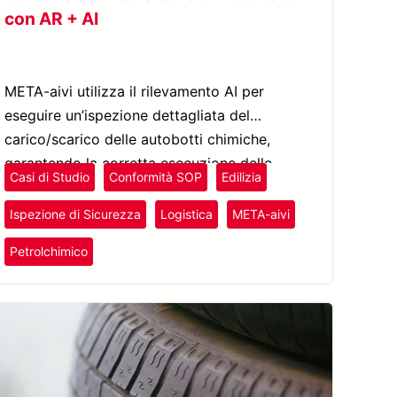
con AR + AI
META-aivi utilizza il rilevamento AI per
eseguire un’ispezione dettagliata del
carico/scarico delle autobotti chimiche,
garantendo la corretta esecuzione delle
Casi di Studio
Conformità SOP
Edilizia
procedure operative.
Ispezione di Sicurezza
Logistica
META-aivi
Plastica e Gomma
Petrolchimico