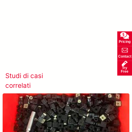
Pricing
Scopri di più su AccuPick →
Contact
Try
Free
Studi di casi
Visualizza tutti i casi
correlati
studio