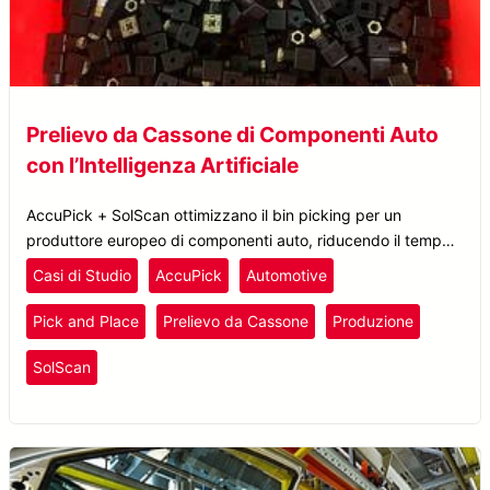
Prelievo da Cassone di Componenti Auto
con l’Intelligenza Artificiale
AccuPick + SolScan ottimizzano il bin picking per un
produttore europeo di componenti auto, riducendo il tempo
ciclo a 1,6 secondi e aumentando l’efficienza grazie
Casi di Studio
AccuPick
Automotive
all’addestramento AI rapido.
Pick and Place
Prelievo da Cassone
Produzione
SolScan