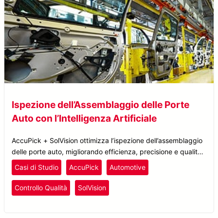
Ispezione dell’Assemblaggio delle Porte
Auto con l’Intelligenza Artificiale
AccuPick + SolVision ottimizza l’ispezione dell’assemblaggio
delle porte auto, migliorando efficienza, precisione e qualità
nelle linee di assemblaggio automobilistiche.
Casi di Studio
AccuPick
Automotive
Controllo Qualità
SolVision