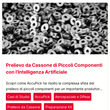
Prelievo da Cassone di Piccoli Componenti
con l’Intelligenza Artificiale
Scopri come AccuPick ha risolto la complessa sfida del
prelievo di piccoli componenti per un importante produttore
aerospaziale. Leggi il nostro caso studio sull’efficienza del
Casi di Studio
AccuPick
Aerospaziale e Difesa
kitting automatizzato con l’intelligenza artificiale.
Prelievo da Cassone
Preparazione Kit