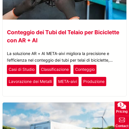
Conteggio dei Tubi del Telaio per Biciclette
con AR + AI
La soluzione AR + AI META-aivi migliora la precisione e
l’efficienza nel conteggio dei tubi per telai di biciclette,
riducendo gli errori e aumentando la produttività.
Casi di Studio
Classificazione
Conteggio
Lavorazione dei Metalli
META-aivi
Produzione
Pricing
Contact