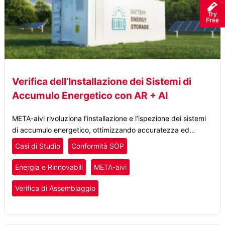
Try
Free
Verifica dell’Installazione dei Sistemi di
Accumulo Energetico con AR + AI
META-aivi rivoluziona l’installazione e l’ispezione dei sistemi
di accumulo energetico, ottimizzando accuratezza ed
efficienza grazie alla validazione delle SOP in tempo reale
Casi di Studio
Conformità SOP
tramite tecnologia AR + AI.
Energia e Rinnovabili
META-aivi
Verifica di Assemblaggio