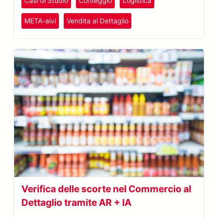
Casi di Studio
Conteggio
Logistica
di lavoro.
META-aivi
Vendita al Dettaglio
Verifica delle scorte nel Commercio al
Dettaglio tramite AR + IA