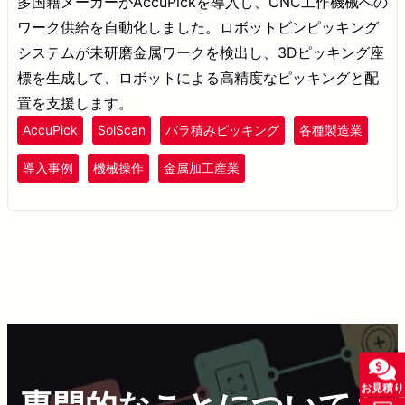
多国籍メーカーがAccuPickを導入し、CNC工作機械への
ワーク供給を自動化しました。ロボットビンピッキング
システムが未研磨金属ワークを検出し、3Dピッキング座
標を生成して、ロボットによる高精度なピッキングと配
置を支援します。
AccuPick
SolScan
バラ積みピッキング
各種製造業
導入事例
機械操作
金属加工産業
お見積り