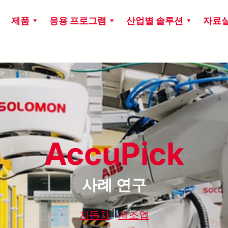
제품
응용 프로그램
산업별 솔루션
자료
AccuPick
사례 연구
자동차
|
제조업