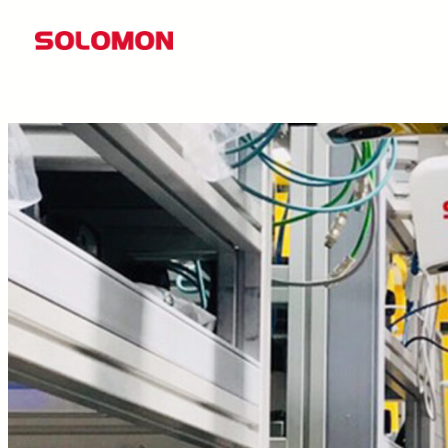
콘
텐
츠
로
바
로
가
기