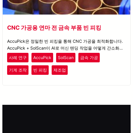
CNC 가공용 연마 전 금속 부품 빈 피킹
AccuPick은 정밀한 빈 피킹을 통해 CNC 가공을 최적화합니다.
AccuPick + SolScan이 AI로 머신 텐딩 작업을 어떻게 간소화하
는지 확인해보세요.
사례 연구
AccuPick
SolScan
금속 가공
기계 조작
빈 피킹
제조업