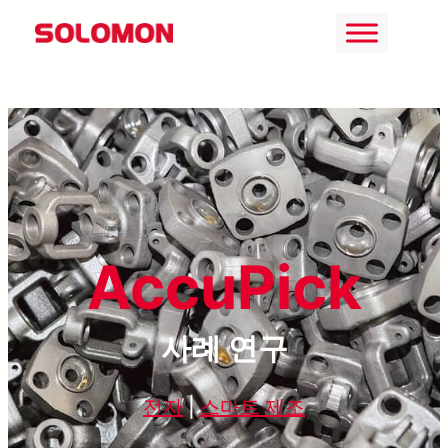
콘
텐
츠
로
바
로
가
기
AccuPick
사례 연구
전자
|
스마트 제조