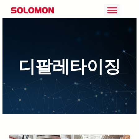
콘
텐
츠
로
바
디팔레타이징
로
가
기