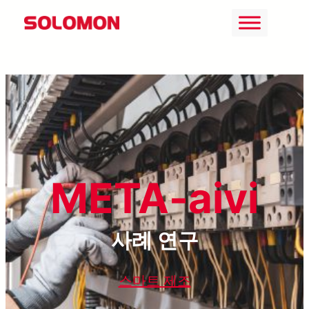
콘
텐
츠
로
바
로
가
기
META-aivi
사례 연구
스마트 제조