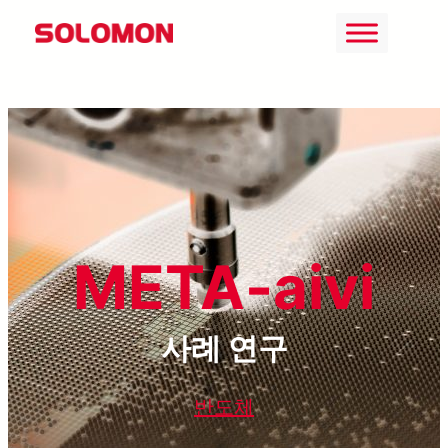
콘
텐
츠
로
바
로
가
기
META-aivi
사례 연구
반도체