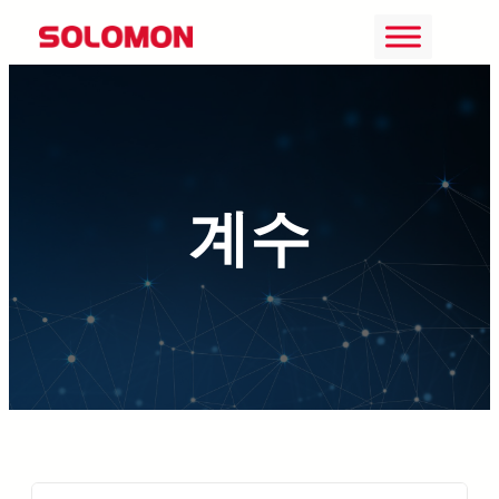
콘
텐
츠
로
바
계수
로
가
기