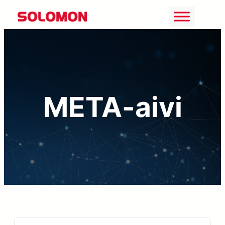
콘
텐
츠
로
바
META-aivi
로
가
기