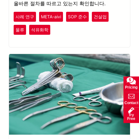
올바른 절차를 따르고 있는지 확인합니다.
사례 연구
META-aivi
SOP 준수
건설업
플라스틱
고무
물류
석유화학
안전 점검
Pricing
Contact
Try
Free