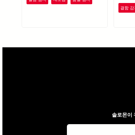
결함 감
솔로몬이 