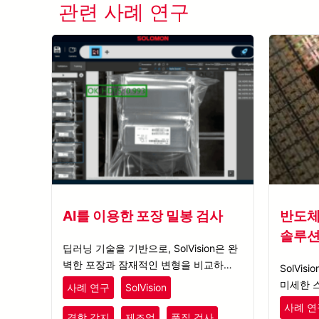
관련 사례 연구
AI를 이용한 포장 밀봉 검사
반도체
솔루
딥러닝 기술을 기반으로, SolVision은 완
벽한 포장과 잠재적인 변형을 비교하여
SolVi
밀봉이 온전한지 여부를 판단할 수 있습
미세한 
사례 연구
SolVision
니다.
미지에서
사례 연
결함 감지
제조업
품질 검사
습에 활