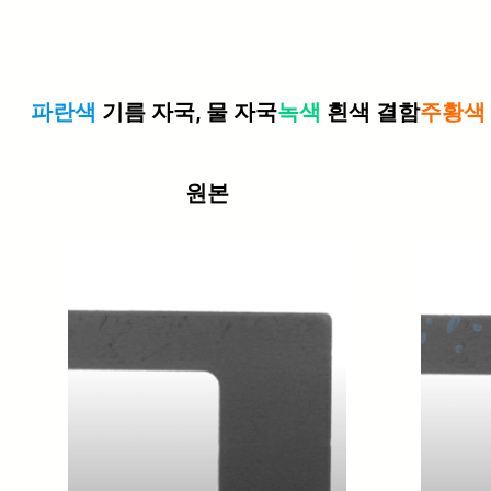
파란색
기름 자국, 물 자국
녹색
흰색 결함
주황색
원본