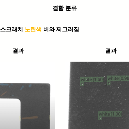
결함 분류
스크래치
노란색
버와 찌그러짐
결과
결과