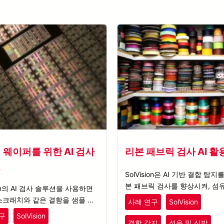
 웨이퍼를 위한 AI 검사
리본 패브릭 검사 AI 활
션
SolVision은 AI 기반 결함 탐지
본 패브릭 검사를 향상시켜, 섬
sion의 AI 검사 솔루션을 사용하면
서 색상과 패턴이 있는 리본의 
스크래치와 같은 결함을 샘플 이
사례 연구
SolVision
를 보장합니다.
 식별하고 표시하여 AI 모델 학
구
SolVision
용할 수 있습니다.
결함 감지
섬유 및 신발