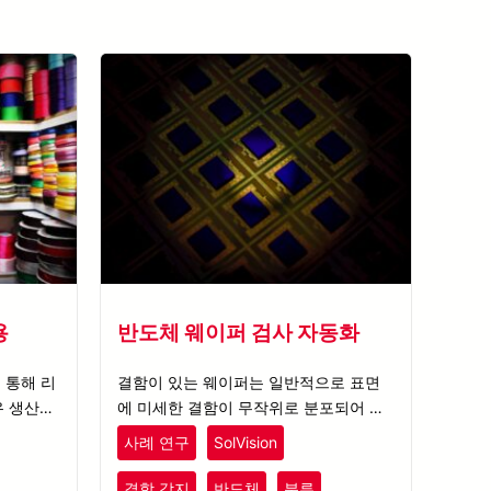
모든 사례 연구 보기
용
반도체 웨이퍼 검사 자동화
를 통해 리
결함이 있는 웨이퍼는 일반적으로 표면
유 생산에
에 미세한 결함이 무작위로 분포되어 있
품질 관리
어, 이로 인해 AOI 시스템이 효율적인 검
사례 연구
SolVision
사를 위한 규칙을 설정하는 데 어려움을
겪습니다.
결함 감지
반도체
분류