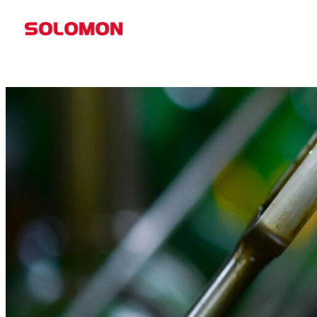
콘
텐
츠
로
바
로
가
기