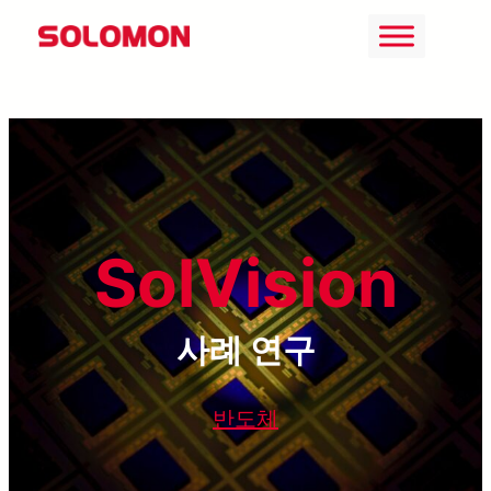
콘
텐
츠
로
바
로
가
SolVision
기
사례 연구
반도체