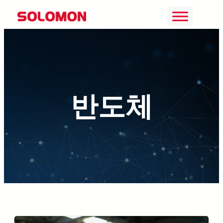
콘
텐
츠
로
바
반도체
로
가
기