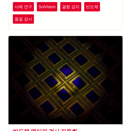
사례 연구
SolVision
결함 감지
반도체
품질 검사