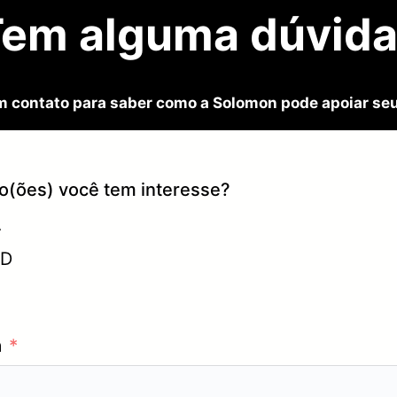
em alguma dúvid
m contato para saber como a Solomon pode apoiar seu
ão(ões) você tem interesse?
A
3D
a