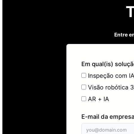
T
Entre e
Em qual(is) soluç
Inspeção com I
Visão robótica 
AR + IA
E-mail da empres