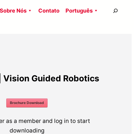
搜
Sobre Nós
Contato
Português
尋
| Vision Guided Robotics
Brochure Download
er as a member and log in to start
downloading