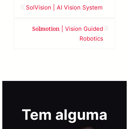
«
SolVision | AI Vision System
»
Solmotion
| Vision Guided
Robotics
Tem alguma