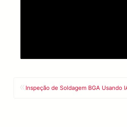
«
Inspeção de Soldagem BGA Usando I