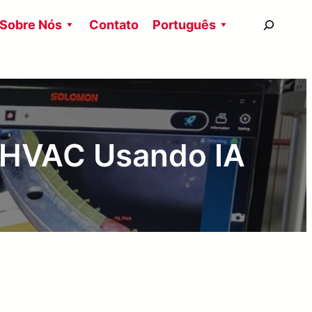
搜
Sobre Nós
Contato
Português
尋
 HVAC Usando IA