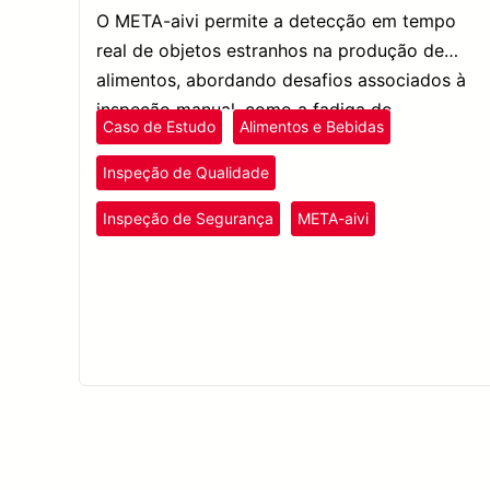
O META-aivi permite a detecção em tempo
real de objetos estranhos na produção de
alimentos, abordando desafios associados à
inspeção manual, como a fadiga do
Caso de Estudo
Alimentos e Bebidas
trabalhador e o risco de erro humano.
Inspeção de Qualidade
Inspeção de Segurança
META-aivi