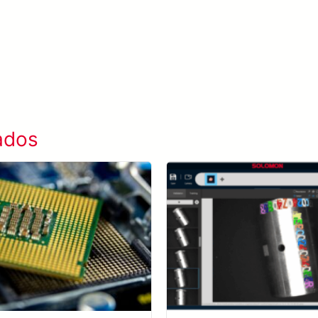
Saiba mais SolVision →
ados