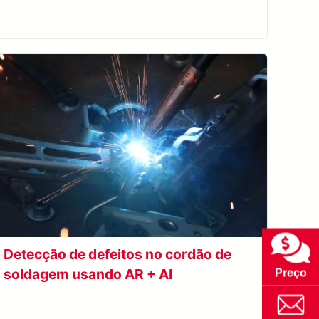
Detecção de defeitos no cordão de
soldagem usando AR + AI
Preço