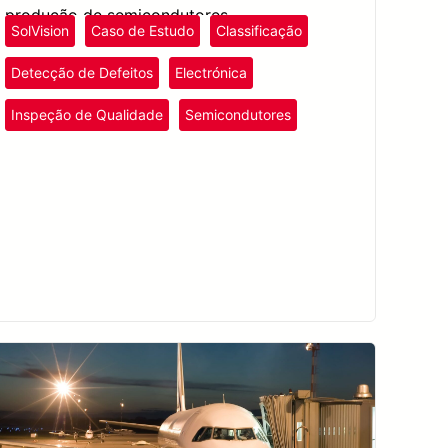
produção de semicondutores.
SolVision
Caso de Estudo
Classificação
Detecção de Defeitos
Electrónica
Inspeção de Qualidade
Semicondutores