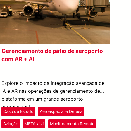
Gerenciamento de pátio de aeroporto
com AR + AI
Explore o impacto da integração avançada de
IA e AR nas operações de gerenciamento de
plataforma em um grande aeroporto
internacional.
Caso de Estudo
Aeroespacial e Defesa
Aviação
META-aivi
Monitoramento Remoto