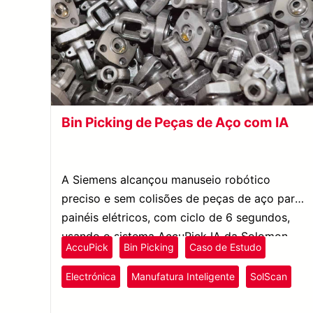
Bin Picking de Peças de Aço com IA
A Siemens alcançou manuseio robótico
preciso e sem colisões de peças de aço para
painéis elétricos, com ciclo de 6 segundos,
usando o sistema AccuPick IA da Solomon.
AccuPick
Bin Picking
Caso de Estudo
Electrónica
Manufatura Inteligente
SolScan