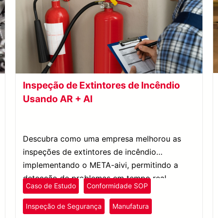
Inspeção de Extintores de Incêndio
Usando AR + AI
Descubra como uma empresa melhorou as
inspeções de extintores de incêndio
implementando o META-aivi, permitindo a
detecção de problemas em tempo real,
Caso de Estudo
Conformidade SOP
simplificando processos e reduzindo o tempo
de inspeção em 60%.
Inspeção de Segurança
Manufatura