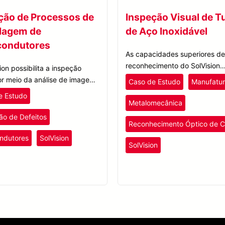
ção de Processos de
Inspeção Visual de T
lagem de
de Aço Inoxidável
condutores
As capacidades superiores de
reconhecimento do SolVision
ion possibilita a inspeção
garantem que o OCR de bicicl
or meio da análise de imagens
Caso de Estudo
Manufatu
seja realizado com precisão,
reforçando a confiabilidade
e Estudo
independentemente de como 
ormações de deslocamento e
Metalomecânica
números de identificação se
para reconhecer produtos
ão de Defeitos
apresentam ou dos níveis de 
Reconhecimento Óptico de C
sos e erros no processo de
da luz.
de chips.
ndutores
SolVision
SolVision