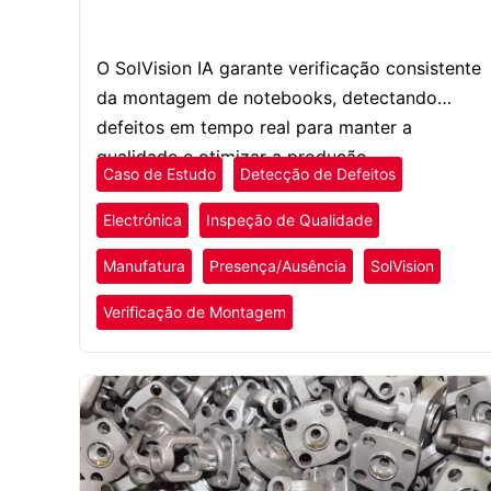
O SolVision IA garante verificação consistente
da montagem de notebooks, detectando
defeitos em tempo real para manter a
qualidade e otimizar a produção.
Caso de Estudo
Detecção de Defeitos
Electrónica
Inspeção de Qualidade
Manufatura
Presença/Ausência
SolVision
Verificação de Montagem