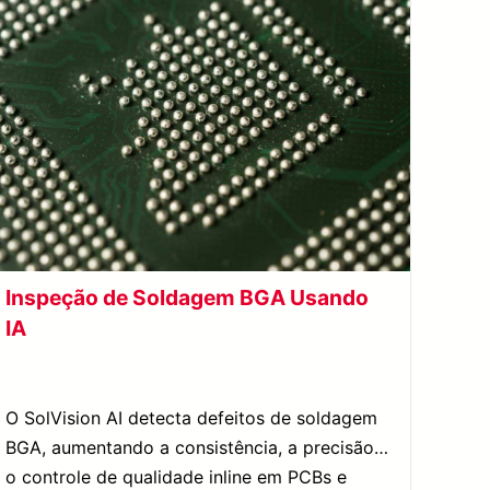
Inspeção de Soldagem BGA Usando
IA
O SolVision AI detecta defeitos de soldagem
BGA, aumentando a consistência, a precisão e
o controle de qualidade inline em PCBs e