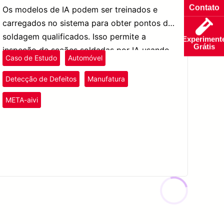
Contato
Os modelos de IA podem ser treinados e
carregados no sistema para obter pontos de
soldagem qualificados. Isso permite a
Experiment
Grátis
inspeção de seções soldadas por IA usando
Caso de Estudo
Automóvel
óculos AR ou um tablet para reconhecer
rapidamente soldas defeituosas.
Detecção de Defeitos
Manufatura
META-aivi