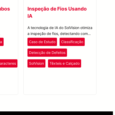
ubos
Inspeção de Fios Usando
IA
A tecnologia de IA do SolVision otimiza
a inspeção de fios, detectando com
etas
precisão vários defeitos de fios de
ra
Caso de Estudo
Classificação
forma rápida e eficiente, garantindo
os
um controle de qualidade aprimorado.
Detecção de Defeitos
refração
aracteres
SolVision
Têxteis e Calçado