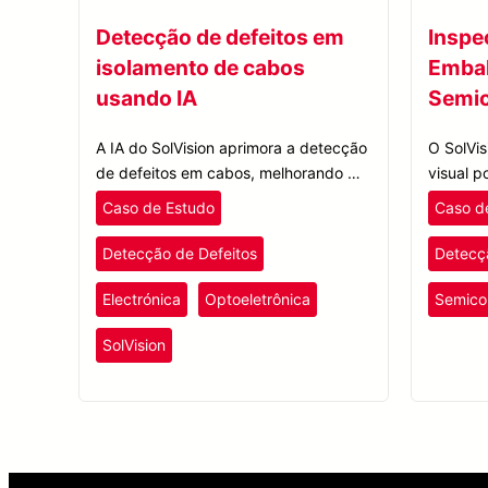
Detecção de defeitos em
Inspe
isolamento de cabos
Emba
usando IA
Semi
A IA do SolVision aprimora a detecção
O SolVis
de defeitos em cabos, melhorando o
visual p
controle de qualidade da isolação de
com IA, 
Caso de Estudo
Caso d
cabos, a precisão da inspeção e a
das inf
eficiência da produção para fios e
ângulo 
Detecção de Defeitos
Detecç
cabos.
defeituo
fixação 
Electrónica
Optoeletrônica
Semico
SolVision