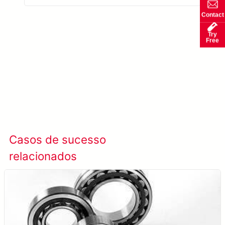
Contact
Try
Free
Saiba mais SolVision →
Casos de sucesso
Ver todos os casos
relacionados
de sucesso