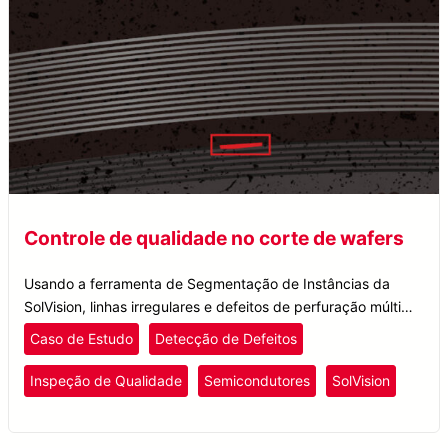
Controle de qualidade no corte de wafers
Usando a ferramenta de Segmentação de Instâncias da
SolVision, linhas irregulares e defeitos de perfuração múltipla
são rotulados em imagens de amostra para treinar o modelo
Caso de Estudo
Detecção de Defeitos
de IA.
Inspeção de Qualidade
Semicondutores
SolVision