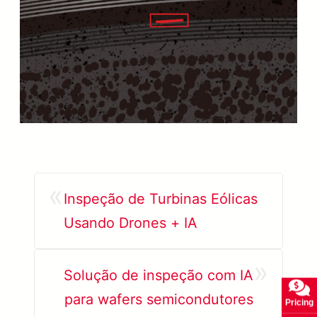
«
Inspeção de Turbinas Eólicas
Usando Drones + IA
»
Solução de inspeção com IA
para wafers semicondutores
Pricing