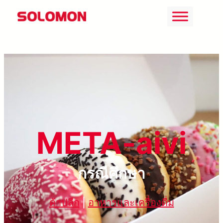
ข้าม
ไป
ยัง
เนื้อหา
META-aivi
กรณีศึกษา
ค้าปลีก
|
อาหารและเครื่องดื่ม