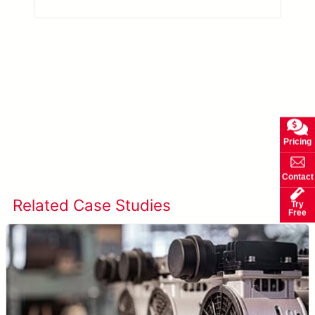
Pricing
เรียนรู้เพิ่มเติมเกี่ยวกับ META-aivi →
Contact
Related Case Studies
ดูกรณีศึกษาทั้งหมด
Try
Free