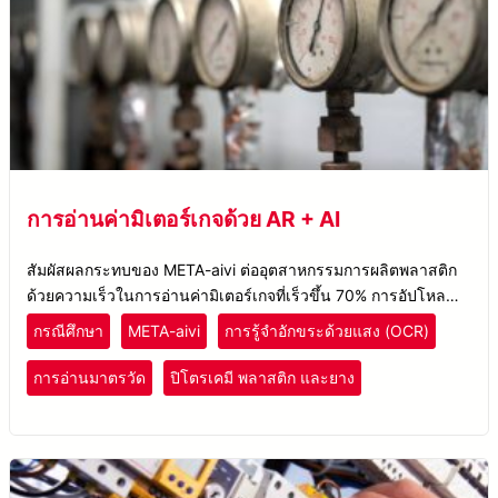
การอ่านค่ามิเตอร์เกจด้วย AR + AI
สัมผัสผลกระทบของ META-aivi ต่ออุตสาหกรรมการผลิตพลาสติก
ด้วยความเร็วในการอ่านค่ามิเตอร์เกจที่เร็วขึ้น 70% การอัปโหลด
ข้อมูลอัตโนมัติ และลดข้อผิดพลาดในการอ่านค่ามิเตอร์
กรณีศึกษา
META-aivi
การรู้จำอักขระด้วยแสง (OCR)
การอ่านมาตรวัด
ปิโตรเคมี พลาสติก และยาง