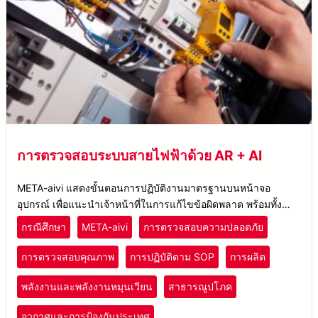
การตรวจสอบระบบสายไฟฟ้าด้วย AR + AI
META-aivi แสดงขั้นตอนการปฏิบัติงานมาตรฐานบนหน้าจอ
อุปกรณ์ เพื่อแนะนำเจ้าหน้าที่ในการแก้ไขข้อผิดพลาด พร้อมทั้ง
แสดงผลการตรวจจับพร้อมบันทึกเวลา
กรณีศึกษา
META-aivi
การตรวจสอบความปลอดภัย
การตรวจสอบคุณภาพ
การปฏิบัติตาม SOP
การผลิต
พลังงานและพลังงานหมุนเวียน
สาธารณูปโภค
อวกาศและการป้องกันประเทศ