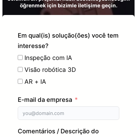
öğrenmek için bizimle iletişime geçin.
Em qual(is) solução(ões) você tem
interesse?
Inspeção com IA
Visão robótica 3D
AR + IA
E-mail da empresa
Comentários / Descrição do