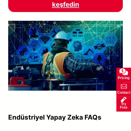
keşfedin
Pricing
Contact
Try
Free
Endüstriyel Yapay Zeka FAQs