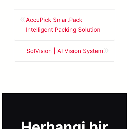
«
AccuPick SmartPack |
Intelligent Packing Solution
»
SolVision | AI Vision System
Herhangi bir