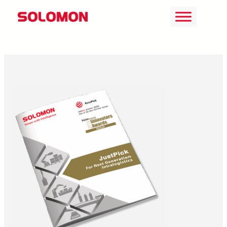
İçeriğe
geç