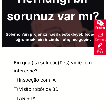
sorunuz var mı?
Pricing
Solomon’un projenizi nasıl destekleyebileceğini
öğrenmek için bizimle iletişime geçin.
Contact
Try
Free
Em qual(is) solução(ões) você tem
interesse?
Inspeção com IA
Visão robótica 3D
AR + IA