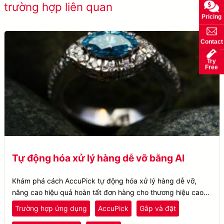
trường hợp liên quan
công
Pricing
Contact
Try
Free
Tự động hóa xử lý hàng dễ vỡ bằng AI
Khám phá cách AccuPick tự động hóa xử lý hàng dễ vỡ,
nâng cao hiệu quả hoàn tất đơn hàng cho thương hiệu cao
cấp hàng đầu và đối tác 3PL toàn cầu.
Trường hợp ứng dụng
AccuPick
Gắp và đặt