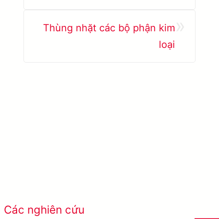
»
Thùng nhặt các bộ phận kim
loại
Tìm hiểu thêm AccuPick →
Xem tất cả các
Các nghiên cứu
trường hợp thành