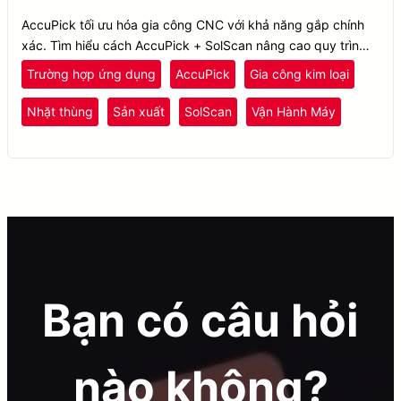
AccuPick tối ưu hóa gia công CNC với khả năng gắp chính
xác. Tìm hiểu cách AccuPick + SolScan nâng cao quy trình
chăm sóc máy với AI.
Trường hợp ứng dụng
AccuPick
Gia công kim loại
Nhặt thùng
Sản xuất
SolScan
Vận Hành Máy
Bạn có câu hỏi
nào không?