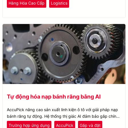
Hàng Hóa Cao Cấp
Logistics
Tự động hóa nạp bánh răng bằng AI
AccuPick nâng cao sản xuất linh kiện ô tô với giải pháp nạp
bánh răng tự động. Hệ thống thị giác AI đảm bảo gắp chính
xác và tránh va chạm.
Trường hợp ứng dụng
AccuPick
Gắp và đặt