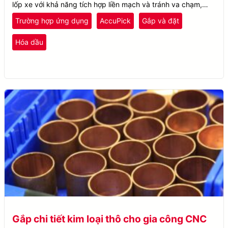
lốp xe với khả năng tích hợp liền mạch và tránh va chạm,
nâng cao xử lý vật liệu.
Trường hợp ứng dụng
AccuPick
Gắp và đặt
nhựa và cao su
Hóa dầu
Nhặt thùng
Ô tô
Gắp chi tiết kim loại thô cho gia công CNC