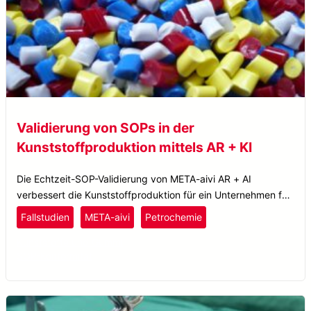
Validierung von SOPs in der
Kunststoffproduktion mittels AR + KI
Die Echtzeit-SOP-Validierung von META-aivi AR + AI
verbessert die Kunststoffproduktion für ein Unternehmen für
Hochleistungsmaterialien, steigert die Effizienz und reduziert
Fallstudien
META-aivi
Petrochemie
Ausfallzeiten.
Kunststoffe und Gummi
SOP-Konformität