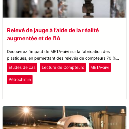
Relevé de jauge à l’aide de la réalité
augmentée et de l’IA
Découvrez l’impact de META-aivi sur la fabrication des
plastiques, en permettant des relevés de compteurs 70 %
plus rapides, des téléchargements de données automatisés
Études de cas
Lecture de Compteurs
META-aivi
et des erreurs de lecture de compteurs réduites.
plastiques et caoutchouc
Pétrochimie
Reconnaissance optique de caractères