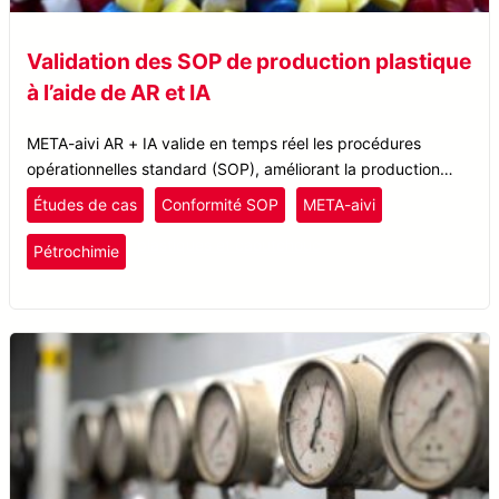
Validation des SOP de production plastique
à l’aide de AR et IA
META-aivi AR + IA valide en temps réel les procédures
opérationnelles standard (SOP), améliorant la production
plastique d’une entreprise de matériaux de performance,
Études de cas
Conformité SOP
META-aivi
augmentant l’efficacité et réduisant les temps d’arrêt.
plastiques et caoutchouc
Pétrochimie