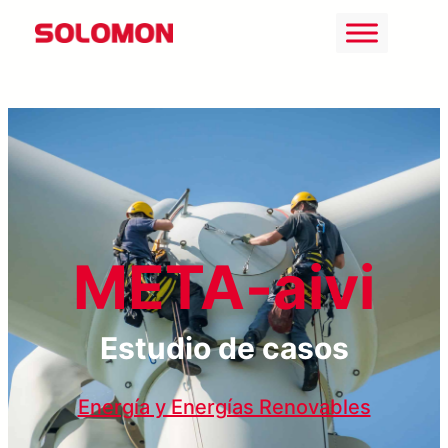
Saltar
al
contenido
META-aivi
Estudio de casos
Energía y Energías Renovables