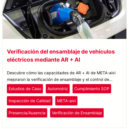
Verificación del ensamblaje de vehículos
eléctricos mediante AR + AI
Descubre cómo las capacidades de AR + AI de META-aivi
mejoraron la verificación de ensamblaje y el control de
calidad de vehículos eléctricos para uno de los principales
Estudios de Caso
Automotriz
Cumplimiento SOP
fabricantes de EV del mundo.
Inspección de Calidad
META-aivi
Presencia/Ausencia
Verificación de Ensamblaje