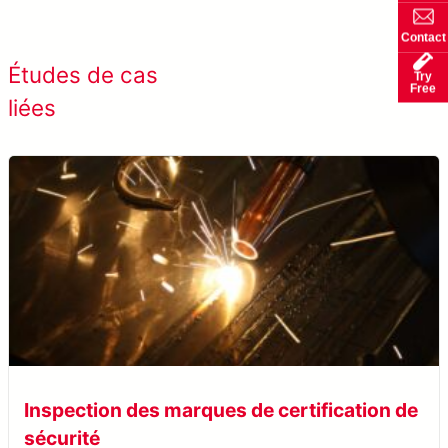
Contact
Afficher tous les cas de
Études de cas
Try
Free
succès
liées
Inspection des marques de certification de
sécurité