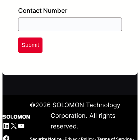
Contact Number
Submit
©
2026
SOLOMON Technology
Corporation. All rights
LinkedIn
X
YouTube
reserved.
Facebook
Security Notice
·
Privacy
Policy
·
Terms of Service
·