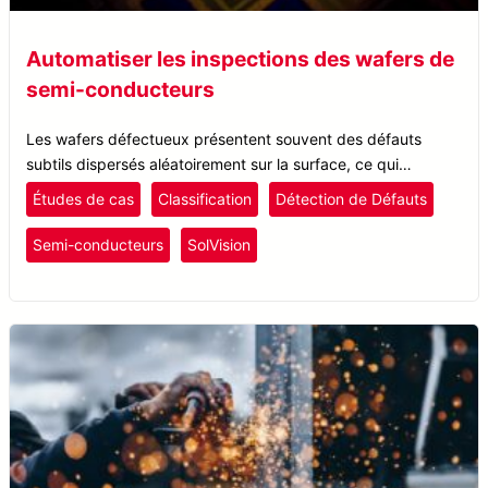
Automatiser les inspections des wafers de
semi-conducteurs
Les wafers défectueux présentent souvent des défauts
subtils dispersés aléatoirement sur la surface, ce qui
empêche les systèmes d’inspection automatique (AOI) de
Études de cas
Classification
Détection de Défauts
définir des règles pour des inspections efficaces.
Semi-conducteurs
SolVision