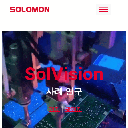
콘
텐
츠
로
바
로
가
SolVision
기
사례 연구
전자
|
광전자